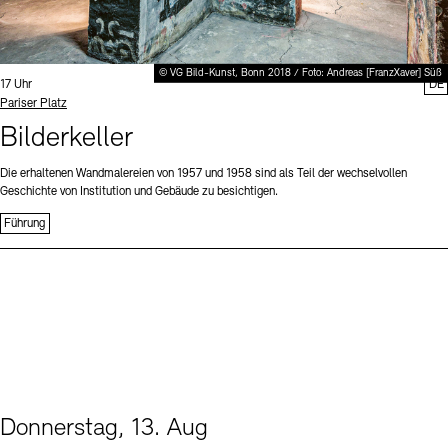
© VG Bild-Kunst, Bonn 2018 / Foto: Andreas [FranzXaver] Süß
Uhrzeit:
17 Uhr
DE
Standort
Pariser Platz
Bilderkeller
Die erhaltenen Wandmalereien von 1957 und 1958 sind als Teil der wechselvollen
Geschichte von Institution und Gebäude zu besichtigen.
Führung
Donnerstag, 13. Aug