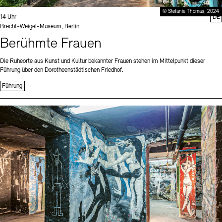
© Stefanie Thomas, 2024
Uhrzeit:
14 Uhr
DE
Standort
Brecht-Weigel-Museum, Berlin
Berühmte Frauen
Die Ruheorte aus Kunst und Kultur bekannter Frauen stehen im Mittelpunkt dieser
Führung über den Dorotheenstädtischen Friedhof.
Führung
Sprache