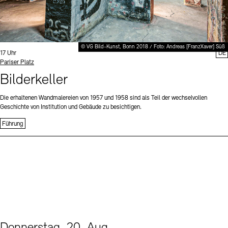
© VG Bild-Kunst, Bonn 2018 / Foto: Andreas [FranzXaver] Süß
Uhrzeit:
17 Uhr
DE
Standort
Pariser Platz
Bilderkeller
Die erhaltenen Wandmalereien von 1957 und 1958 sind als Teil der wechselvollen
Geschichte von Institution und Gebäude zu besichtigen.
Führung
Donnerstag, 20. Aug