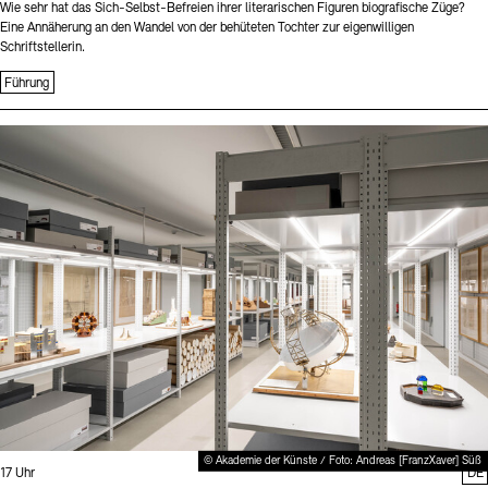
Wie sehr hat das Sich-Selbst-Befreien ihrer literarischen Figuren biografische Züge?
Eine Annäherung an den Wandel von der behüteten Tochter zur eigenwilligen
Schriftstellerin.
Führung
Sprache
© Akademie der Künste / Foto: Andreas [FranzXaver] Süß
Uhrzeit:
17 Uhr
DE