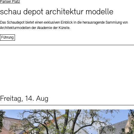
Standort
Pariser Platz
schau depot architektur modelle
Das Schaudepot bietet einen exklusiven Einblick in die herausragende Sammlung von
Architekturmodellen der Akademie der Künste.
Führung
Freitag, 14. Aug
Events (1)
Sprache