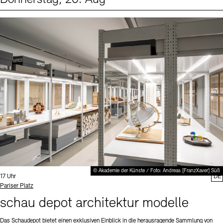
Events (1)
Sprache
© Akademie der Künste / Foto: Andreas [FranzXaver] Süß
Uhrzeit:
17 Uhr
DE
Standort
Pariser Platz
schau depot architektur modelle
Das Schaudepot bietet einen exklusiven Einblick in die herausragende Sammlung von