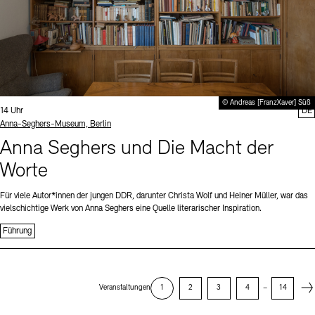
© Andreas [FranzXaver] Süß
Uhrzeit:
14 Uhr
DE
Standort
Anna-Seghers-Museum, Berlin
Anna Seghers und Die Macht der
Worte
Für viele Autor*innen der jungen DDR, darunter Christa Wolf und Heiner Müller, war das
vielschichtige Werk von Anna Seghers eine Quelle literarischer Inspiration.
Führung
Next
Veranstaltungen
1
2
3
4
–
14