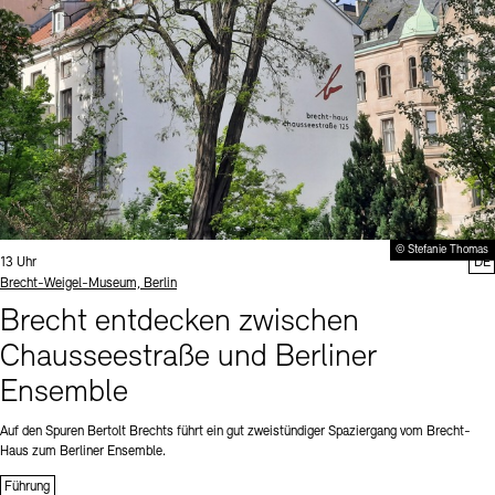
© Stefanie Thomas
Uhrzeit:
13 Uhr
DE
Standort
Brecht-Weigel-Museum, Berlin
Brecht entdecken zwischen
Chausseestraße und Berliner
Ensemble
Auf den Spuren Bertolt Brechts führt ein gut zweistündiger Spaziergang vom Brecht-
Haus zum Berliner Ensemble.
Führung