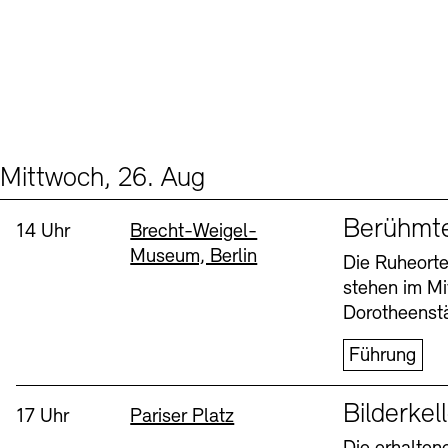
Mittwoch, 26. Aug
Events (2)
Sprache
Berühmt
Uhrzeit:
Standort
14 Uhr
Brecht-Weigel-
Museum, Berlin
Die Ruheorte
stehen im Mi
Dorotheenstä
Führung
Sprache
Bilderkel
Uhrzeit:
Standort
17 Uhr
Pariser Platz