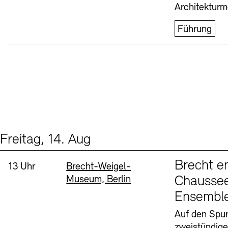
Architekturm
Führung
Freitag, 14. Aug
Events (1)
Sprache
Brecht e
Uhrzeit:
Standort
13 Uhr
Brecht-Weigel-
Museum, Berlin
Chaussee
Ensembl
Auf den Spur
zweistündig