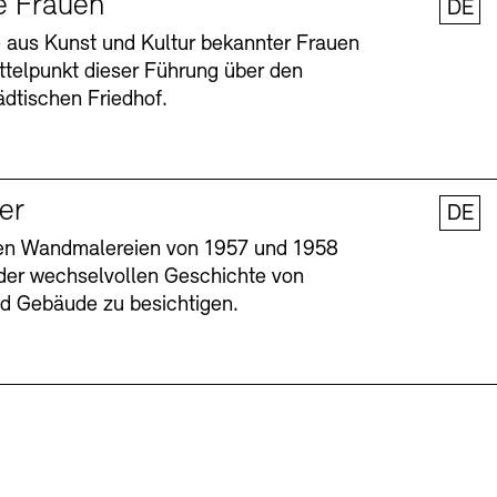
e Frauen
DE
 aus Kunst und Kultur bekannter Frauen
ttelpunkt dieser Führung über den
dtischen Friedhof.
ler
DE
nen Wandmalereien von 1957 und 1958
l der wechselvollen Geschichte von
Barrierefreiheit
Barrierefreiheit
Newsletter
Newsletter
Presse
Presse
und Gebäude zu besichtigen.