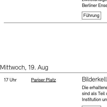
Berliner Ens
Führung
Mittwoch, 19. Aug
Events (1)
Sprache
Bilderkel
Uhrzeit:
Standort
17 Uhr
Pariser Platz
Die erhalte
sind als Tei
Institution 