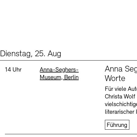
Dienstag, 25. Aug
Events (1)
Sprache
Anna Seg
Uhrzeit:
Standort
14 Uhr
Anna-Seghers-
Museum, Berlin
Worte
Für viele Au
Christa Wolf
vielschichti
literarischer 
Führung