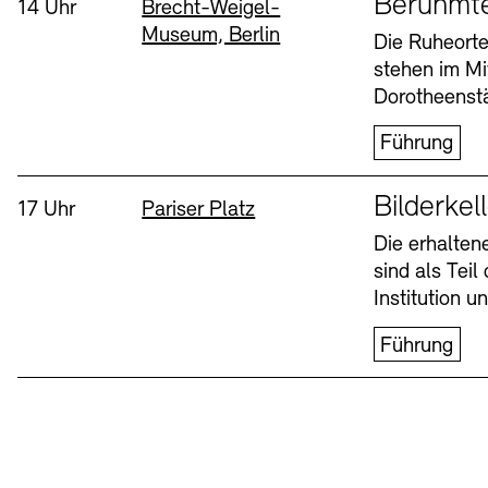
Berühmt
Uhrzeit:
Standort
14 Uhr
Brecht-Weigel-
Museum, Berlin
Buchläden
Vermittlungsprogramm
Die Ruheorte
stehen im Mi
Mittwoch, 12. Aug
Dorotheenstä
Führung
Sprache
Bilderkel
Uhrzeit:
Standort
17 Uhr
Pariser Platz
Die erhalte
sind als Tei
Tickets und Preise
Tickets und Preise
Öffnungszeiten
Öffnungszeiten
Institution 
Führung