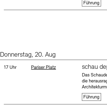
Führung
Donnerstag, 20. Aug
Events (1)
Sprache
schau de
Uhrzeit:
Standort
17 Uhr
Pariser Platz
Das Schaudep
die herausr
Architekturm
Führung