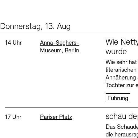
Donnerstag, 13. Aug
Events (2)
Sprache
Wie Nett
Uhrzeit:
Standort
14 Uhr
Anna-Seghers-
Museum, Berlin
wurde
Wie sehr hat
literarische
Annäherung 
Tochter zur e
Führung
Sprache
schau de
Uhrzeit:
Standort
17 Uhr
Pariser Platz
Das Schaudep
die herausr