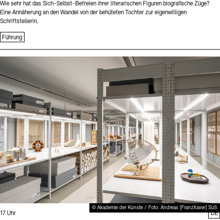
Wie sehr hat das Sich-Selbst-Befreien ihrer literarischen Figuren biografische Züge?
Eine Annäherung an den Wandel von der behüteten Tochter zur eigenwilligen
Schriftstellerin.
Führung
Sprache
© Akademie der Künste / Foto: Andreas [FranzXaver] Süß
Uhrzeit:
17 Uhr
DE