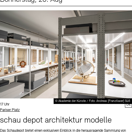
Events (1)
Sprache
© Akademie der Künste / Foto: Andreas [FranzXaver] Süß
Uhrzeit:
17 Uhr
DE
Standort
Pariser Platz
schau depot architektur modelle
Das Schaudepot bietet einen exklusiven Einblick in die herausragende Sammlung von