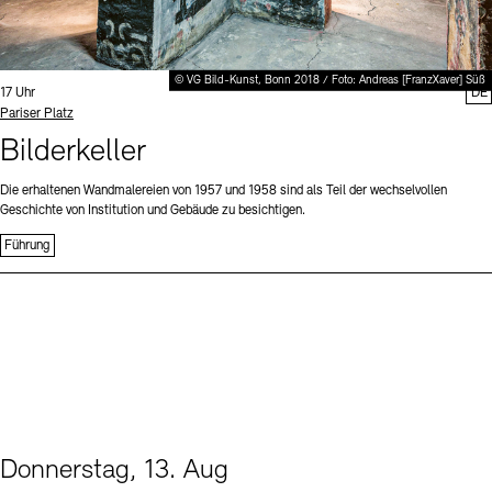
© VG Bild-Kunst, Bonn 2018 / Foto: Andreas [FranzXaver] Süß
Uhrzeit:
17 Uhr
DE
Standort
Pariser Platz
Bilderkeller
Die erhaltenen Wandmalereien von 1957 und 1958 sind als Teil der wechselvollen
Geschichte von Institution und Gebäude zu besichtigen.
Führung
Donnerstag, 13. Aug