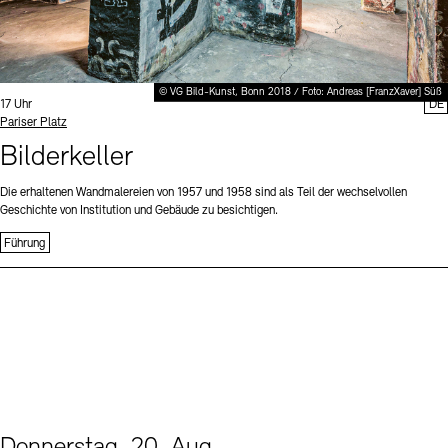
© VG Bild-Kunst, Bonn 2018 / Foto: Andreas [FranzXaver] Süß
Uhrzeit:
17 Uhr
DE
Standort
Pariser Platz
Bilderkeller
Die erhaltenen Wandmalereien von 1957 und 1958 sind als Teil der wechselvollen
Geschichte von Institution und Gebäude zu besichtigen.
Führung
Donnerstag, 20. Aug