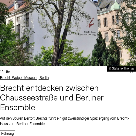
© Stefanie Thomas
Uhrzeit:
13 Uhr
DE
Standort
Brecht-Weigel-Museum, Berlin
Brecht entdecken zwischen
Chausseestraße und Berliner
Ensemble
Auf den Spuren Bertolt Brechts führt ein gut zweistündiger Spaziergang vom Brecht-
Haus zum Berliner Ensemble.
Führung