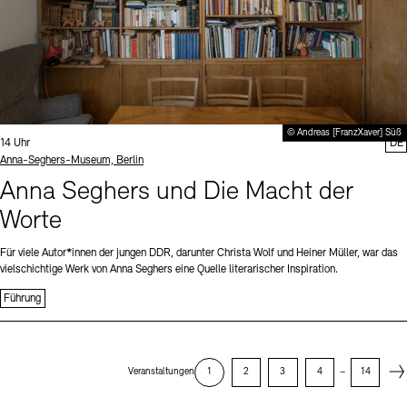
© Andreas [FranzXaver] Süß
Uhrzeit:
14 Uhr
DE
Standort
Anna-Seghers-Museum, Berlin
Anna Seghers und Die Macht der
Worte
Für viele Autor*innen der jungen DDR, darunter Christa Wolf und Heiner Müller, war das
vielschichtige Werk von Anna Seghers eine Quelle literarischer Inspiration.
Führung
Next
Veranstaltungen
1
2
3
4
–
14