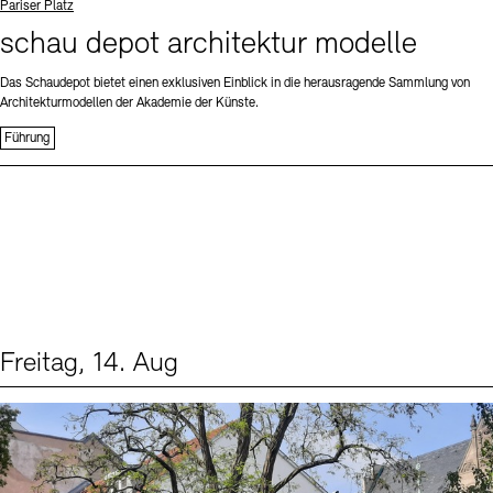
Standort
Pariser Platz
schau depot architektur modelle
Das Schaudepot bietet einen exklusiven Einblick in die herausragende Sammlung von
Architekturmodellen der Akademie der Künste.
Führung
Freitag, 14. Aug
Events (1)
Sprache