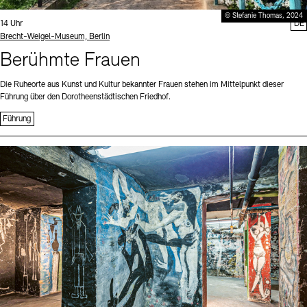
© Stefanie Thomas, 2024
Uhrzeit:
14 Uhr
DE
Standort
Brecht-Weigel-Museum, Berlin
Berühmte Frauen
Die Ruheorte aus Kunst und Kultur bekannter Frauen stehen im Mittelpunkt dieser
Führung über den Dorotheenstädtischen Friedhof.
Führung
Sprache