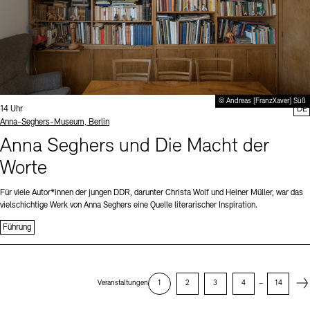
© Andreas [FranzXaver] Süß
Uhrzeit:
14 Uhr
DE
Standort
Anna-Seghers-Museum, Berlin
Anna Seghers und Die Macht der
Worte
Für viele Autor*innen der jungen DDR, darunter Christa Wolf und Heiner Müller, war das
vielschichtige Werk von Anna Seghers eine Quelle literarischer Inspiration.
Führung
Next
Veranstaltungen
1
2
3
4
–
14