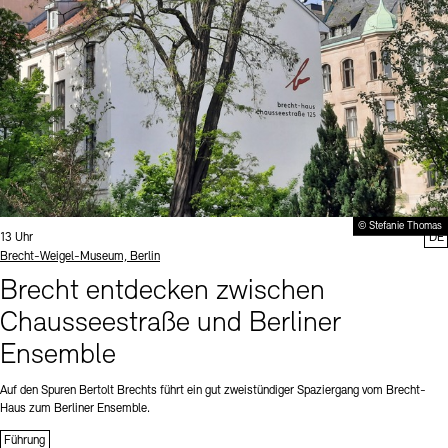
© Stefanie Thomas
Uhrzeit:
13 Uhr
DE
Standort
Brecht-Weigel-Museum, Berlin
Brecht entdecken zwischen
Chausseestraße und Berliner
Ensemble
Auf den Spuren Bertolt Brechts führt ein gut zweistündiger Spaziergang vom Brecht-
Haus zum Berliner Ensemble.
Führung