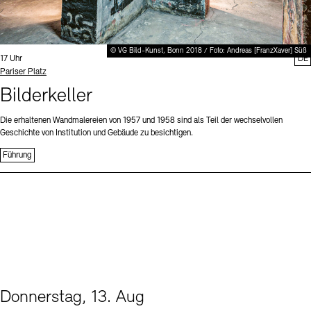
© VG Bild-Kunst, Bonn 2018 / Foto: Andreas [FranzXaver] Süß
Uhrzeit:
17 Uhr
DE
Standort
Pariser Platz
Bilderkeller
Die erhaltenen Wandmalereien von 1957 und 1958 sind als Teil der wechselvollen
Geschichte von Institution und Gebäude zu besichtigen.
Führung
Donnerstag, 13. Aug