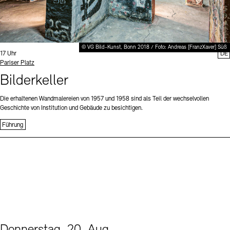
© VG Bild-Kunst, Bonn 2018 / Foto: Andreas [FranzXaver] Süß
Uhrzeit:
17 Uhr
DE
Standort
Pariser Platz
Bilderkeller
Die erhaltenen Wandmalereien von 1957 und 1958 sind als Teil der wechselvollen
Geschichte von Institution und Gebäude zu besichtigen.
Führung
Donnerstag, 20. Aug