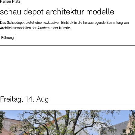
Standort
Pariser Platz
schau depot architektur modelle
Das Schaudepot bietet einen exklusiven Einblick in die herausragende Sammlung von
Architekturmodellen der Akademie der Künste.
Führung
Freitag, 14. Aug
Events (1)
Sprache