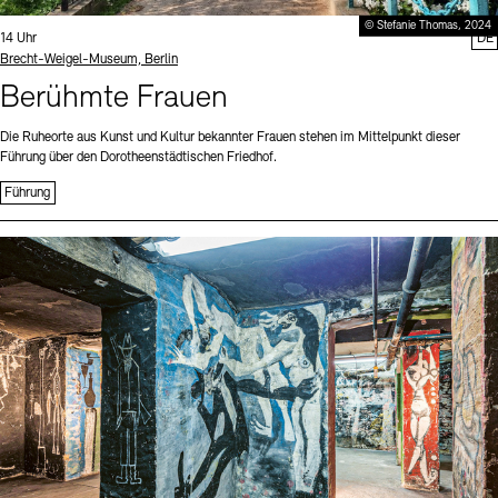
© Stefanie Thomas, 2024
Uhrzeit:
14 Uhr
DE
Standort
Brecht-Weigel-Museum, Berlin
Berühmte Frauen
Die Ruheorte aus Kunst und Kultur bekannter Frauen stehen im Mittelpunkt dieser
Führung über den Dorotheenstädtischen Friedhof.
Führung
Sprache