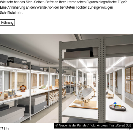
Wie sehr hat das Sich-Selbst-Befreien ihrer literarischen Figuren biografische Züge?
Eine Annäherung an den Wandel von der behüteten Tochter zur eigenwilligen
Schriftstellerin.
Führung
Sprache
© Akademie der Künste / Foto: Andreas [FranzXaver] Süß
Uhrzeit:
17 Uhr
DE