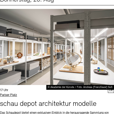
Events (1)
Sprache
© Akademie der Künste / Foto: Andreas [FranzXaver] Süß
Uhrzeit:
17 Uhr
DE
Standort
Pariser Platz
schau depot architektur modelle
Das Schaudepot bietet einen exklusiven Einblick in die herausragende Sammlung von