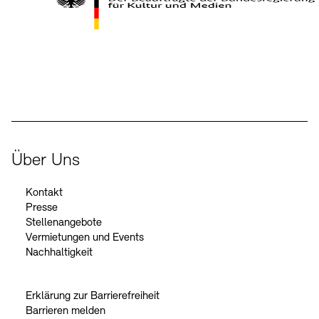
Kontakte
Archivdatenbank
OPAC
Digitale Sammlungen
Exil-Archive
Stellenangebote
Newsletter
Presse
Der Beauftragte der Bundesregierung für Kultur und Medien
Nachhaltigkeit
Kontakt
Über Uns
Kontakt
Presse
Stellenangebote
Vermietungen und Events
Nachhaltigkeit
Erklärung zur Barrierefreiheit
Barrieren melden