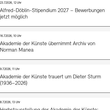
23.7.2026, 12 Uhr
Kunstsektionen
Büro der öffentlichen Sache
Ausstellungen & Veranstaltungen
Alfred-Döblin-Stipendium 2027 – Bewerbungen
Preise, Stipendien und Stiftung
Tickets und Preise
Öffnungszeiten
Barrierefreiheit
jetzt möglich
Projekte
Publikationen
Tickets und Preise
Öffnungszeiten
Barrierefreiheit
Newsletter
Presse
Mediathek
Publikationen
schau depot architektur modelle
Newsletter
Presse
16.7.2026, 10 Uhr
Europäische Allianz der Akademien
Akademie der Künste übernimmt Archiv von
Bilderkeller
Abteilungen & Fachbereiche
Norman Manea
JUNGE AKADEMIE
Bibliothek
Kulturelle Vermittlung – KUNSTWELTEN
Kunstsammlung
Studio für Elektroakustische Musik
9.7.2026, 11 Uhr
Museen
Vermietung
Stellenangebote
Presse
Akademie der Künste trauert um Dieter Sturm
SINN UND FORM
Fundstücke
(1936–2026)
Nachhaltigkeit
Kontakt
Gesellschaft der Freunde
Vermietungen und Events
8.7.2026, 13 Uhr