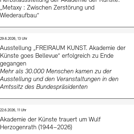
Herbstausstellung der Akademie der Künste:
Kontakte
Archivdatenbank
OPAC
„Metaxy : Zwischen Zerstörung und
Wiederaufbau“
Digitale Sammlungen
Exil-Archive
Stellenangebote
Newsletter
Presse
Nachhaltigkeit
Kontakt
29.6.2026, 13 Uhr
Ausstellung „FREIRAUM KUNST. Akademie der
Künste goes Bellevue“ erfolgreich zu Ende
gegangen
Mehr als 30.000 Menschen kamen zu der
Ausstellung und den Veranstaltungen in den
Amtssitz des Bundespräsidenten
22.6.2026, 11 Uhr
Akademie der Künste trauert um Wulf
Herzogenrath (1944–2026)