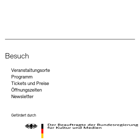
Social Media
Instagram – Akademie der Künste
Facebook – Akademie der Künste
YouTube – Akademie der Künste
LinkedIn – Akademie der Künste
Besuch
Veranstaltungsorte
Programm
Tickets und Preise
Öffnungszeiten
Newsletter
Gefördert durch