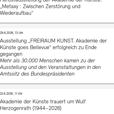
Herbstausstellung der Akademie der Künste:
Kontakte
Archivdatenbank
OPAC
„Metaxy : Zwischen Zerstörung und
Wiederaufbau“
Digitale Sammlungen
Exil-Archive
Stellenangebote
Newsletter
Presse
Nachhaltigkeit
Kontakt
29.6.2026, 13 Uhr
Ausstellung „FREIRAUM KUNST. Akademie der
Künste goes Bellevue“ erfolgreich zu Ende
gegangen
Mehr als 30.000 Menschen kamen zu der
Ausstellung und den Veranstaltungen in den
Amtssitz des Bundespräsidenten
22.6.2026, 11 Uhr
Akademie der Künste trauert um Wulf
Herzogenrath (1944–2026)