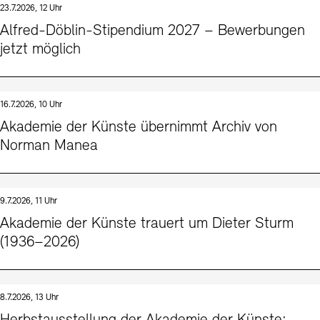
23.7.2026, 12 Uhr
Kunstsektionen
Büro der öffentlichen Sache
Ausstellungen & Veranstaltungen
Alfred-Döblin-Stipendium 2027 – Bewerbungen
Preise, Stipendien und Stiftung
Tickets und Preise
Öffnungszeiten
Barrierefreiheit
jetzt möglich
Projekte
Publikationen
Tickets und Preise
Öffnungszeiten
Barrierefreiheit
Newsletter
Presse
Mediathek
Publikationen
schau depot architektur modelle
Newsletter
Presse
16.7.2026, 10 Uhr
Europäische Allianz der Akademien
Akademie der Künste übernimmt Archiv von
Bilderkeller
Abteilungen & Fachbereiche
Norman Manea
JUNGE AKADEMIE
Bibliothek
Kulturelle Vermittlung – KUNSTWELTEN
Kunstsammlung
Studio für Elektroakustische Musik
9.7.2026, 11 Uhr
Museen
Vermietung
Stellenangebote
Presse
Akademie der Künste trauert um Dieter Sturm
SINN UND FORM
Fundstücke
(1936–2026)
Nachhaltigkeit
Kontakt
Gesellschaft der Freunde
Vermietungen und Events
8.7.2026, 13 Uhr