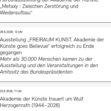
Herbstausstellung der Akademie der Künste:
Kontakte
Archivdatenbank
OPAC
„Metaxy : Zwischen Zerstörung und
Wiederaufbau“
Digitale Sammlungen
Exil-Archive
Stellenangebote
Newsletter
Presse
Nachhaltigkeit
Kontakt
29.6.2026, 13 Uhr
Ausstellung „FREIRAUM KUNST. Akademie der
Künste goes Bellevue“ erfolgreich zu Ende
gegangen
Mehr als 30.000 Menschen kamen zu der
Ausstellung und den Veranstaltungen in den
Amtssitz des Bundespräsidenten
22.6.2026, 11 Uhr
Akademie der Künste trauert um Wulf
Herzogenrath (1944–2026)