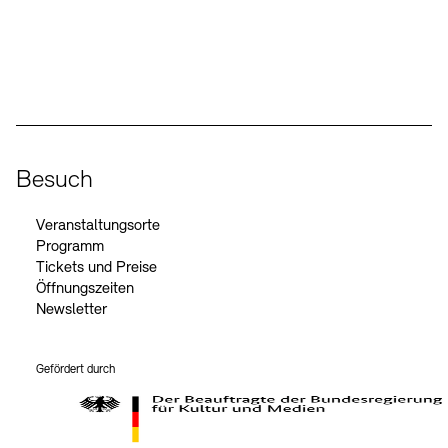
Social Media
Instagram – Akademie der Künste
Facebook – Akademie der Künste
YouTube – Akademie der Künste
LinkedIn – Akademie der Künste
Besuch
Veranstaltungsorte
Programm
Tickets und Preise
Öffnungszeiten
Newsletter
Gefördert durch