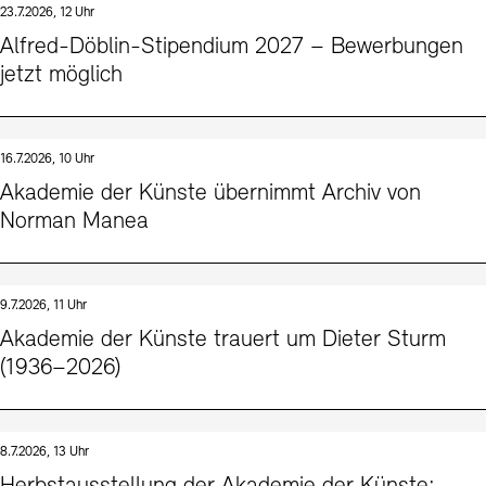
23.7.2026, 12 Uhr
Kunstsektionen
Büro der öffentlichen Sache
Ausstellungen & Veranstaltungen
Alfred-Döblin-Stipendium 2027 – Bewerbungen
Preise, Stipendien und Stiftung
Tickets und Preise
Öffnungszeiten
Barrierefreiheit
jetzt möglich
Projekte
Publikationen
Tickets und Preise
Öffnungszeiten
Barrierefreiheit
Newsletter
Presse
Mediathek
Publikationen
schau depot architektur modelle
Newsletter
Presse
16.7.2026, 10 Uhr
Europäische Allianz der Akademien
Akademie der Künste übernimmt Archiv von
Bilderkeller
Abteilungen & Fachbereiche
Norman Manea
JUNGE AKADEMIE
Bibliothek
Kulturelle Vermittlung – KUNSTWELTEN
Kunstsammlung
Studio für Elektroakustische Musik
9.7.2026, 11 Uhr
Museen
Vermietung
Stellenangebote
Presse
Akademie der Künste trauert um Dieter Sturm
SINN UND FORM
Fundstücke
(1936–2026)
Nachhaltigkeit
Kontakt
Gesellschaft der Freunde
Vermietungen und Events
8.7.2026, 13 Uhr