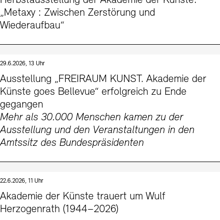
Herbstausstellung der Akademie der Künste:
Kontakte
Archivdatenbank
OPAC
„Metaxy : Zwischen Zerstörung und
Wiederaufbau“
Digitale Sammlungen
Exil-Archive
Stellenangebote
Newsletter
Presse
Nachhaltigkeit
Kontakt
29.6.2026, 13 Uhr
Ausstellung „FREIRAUM KUNST. Akademie der
Künste goes Bellevue“ erfolgreich zu Ende
gegangen
Mehr als 30.000 Menschen kamen zu der
Ausstellung und den Veranstaltungen in den
Amtssitz des Bundespräsidenten
22.6.2026, 11 Uhr
Akademie der Künste trauert um Wulf
Herzogenrath (1944–2026)