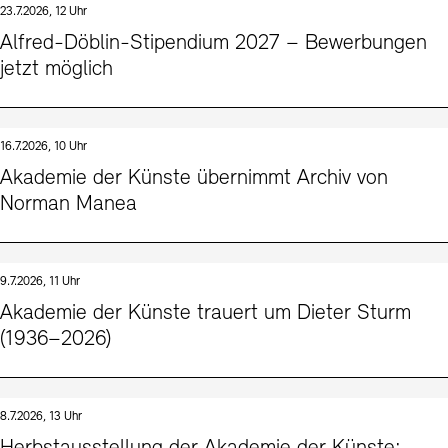
23.7.2026, 12 Uhr
Kunstsektionen
Büro der öffentlichen Sache
Ausstellungen & Veranstaltungen
Alfred-Döblin-Stipendium 2027 – Bewerbungen
Preise, Stipendien und Stiftung
Tickets und Preise
Öffnungszeiten
Barrierefreiheit
jetzt möglich
Projekte
Publikationen
Tickets und Preise
Öffnungszeiten
Barrierefreiheit
Newsletter
Presse
Mediathek
Publikationen
schau depot architektur modelle
Newsletter
Presse
16.7.2026, 10 Uhr
Europäische Allianz der Akademien
Akademie der Künste übernimmt Archiv von
Bilderkeller
Abteilungen & Fachbereiche
Norman Manea
JUNGE AKADEMIE
Bibliothek
Kulturelle Vermittlung – KUNSTWELTEN
Kunstsammlung
Studio für Elektroakustische Musik
9.7.2026, 11 Uhr
Museen
Vermietung
Stellenangebote
Presse
Akademie der Künste trauert um Dieter Sturm
SINN UND FORM
Fundstücke
(1936–2026)
Nachhaltigkeit
Kontakt
Gesellschaft der Freunde
Vermietungen und Events
8.7.2026, 13 Uhr