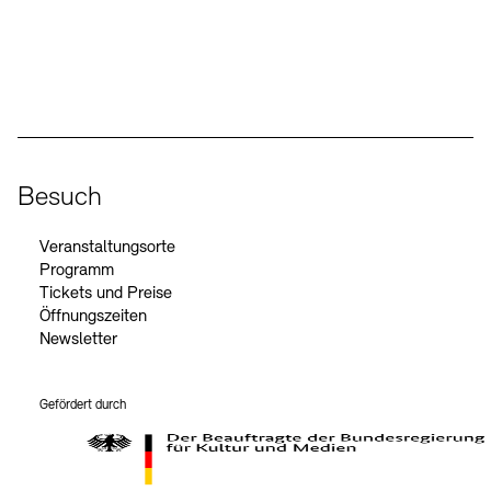
Social Media
Instagram – Akademie der Künste
Facebook – Akademie der Künste
YouTube – Akademie der Künste
LinkedIn – Akademie der Künste
Besuch
Veranstaltungsorte
Programm
Tickets und Preise
Öffnungszeiten
Newsletter
Gefördert durch