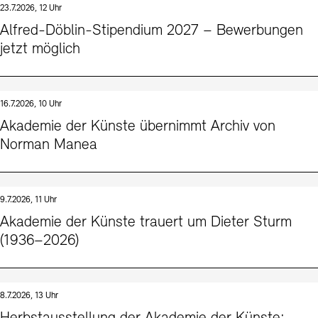
23.7.2026, 12 Uhr
Kunstsektionen
Büro der öffentlichen Sache
Ausstellungen & Veranstaltungen
Alfred-Döblin-Stipendium 2027 – Bewerbungen
Preise, Stipendien und Stiftung
Tickets und Preise
Öffnungszeiten
Barrierefreiheit
jetzt möglich
Projekte
Publikationen
Tickets und Preise
Öffnungszeiten
Barrierefreiheit
Newsletter
Presse
Mediathek
Publikationen
schau depot architektur modelle
Newsletter
Presse
16.7.2026, 10 Uhr
Europäische Allianz der Akademien
Akademie der Künste übernimmt Archiv von
Bilderkeller
Abteilungen & Fachbereiche
Norman Manea
JUNGE AKADEMIE
Bibliothek
Kulturelle Vermittlung – KUNSTWELTEN
Kunstsammlung
Studio für Elektroakustische Musik
9.7.2026, 11 Uhr
Museen
Vermietung
Stellenangebote
Presse
Akademie der Künste trauert um Dieter Sturm
SINN UND FORM
Fundstücke
(1936–2026)
Nachhaltigkeit
Kontakt
Gesellschaft der Freunde
Vermietungen und Events
8.7.2026, 13 Uhr