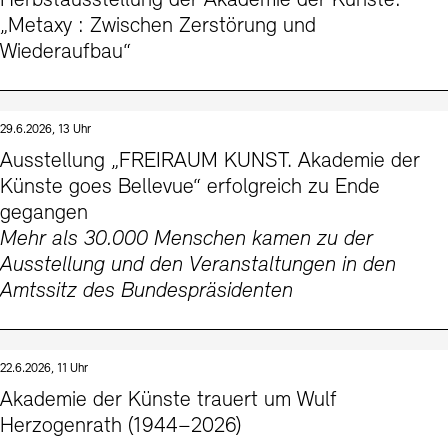
Herbstausstellung der Akademie der Künste:
Kontakte
Archivdatenbank
OPAC
„Metaxy : Zwischen Zerstörung und
Wiederaufbau“
Digitale Sammlungen
Exil-Archive
Stellenangebote
Newsletter
Presse
Nachhaltigkeit
Kontakt
29.6.2026, 13 Uhr
Ausstellung „FREIRAUM KUNST. Akademie der
Künste goes Bellevue“ erfolgreich zu Ende
gegangen
Mehr als 30.000 Menschen kamen zu der
Ausstellung und den Veranstaltungen in den
Amtssitz des Bundespräsidenten
22.6.2026, 11 Uhr
Akademie der Künste trauert um Wulf
Herzogenrath (1944–2026)