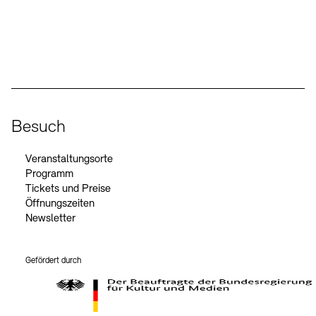
Social Media
Instagram – Akademie der Künste
Facebook – Akademie der Künste
YouTube – Akademie der Künste
LinkedIn – Akademie der Künste
Besuch
Veranstaltungsorte
Programm
Tickets und Preise
Öffnungszeiten
Newsletter
Gefördert durch