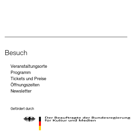
Social Media
Instagram – Akademie der Künste
Facebook – Akademie der Künste
YouTube – Akademie der Künste
LinkedIn – Akademie der Künste
Besuch
Veranstaltungsorte
Programm
Tickets und Preise
Öffnungszeiten
Newsletter
Gefördert durch