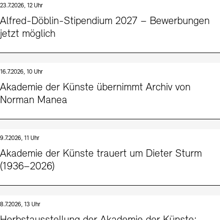
23.7.2026, 12 Uhr
Kunstsektionen
Büro der öffentlichen Sache
Ausstellungen & Veranstaltungen
Alfred-Döblin-Stipendium 2027 – Bewerbungen
Preise, Stipendien und Stiftung
Tickets und Preise
Öffnungszeiten
Barrierefreiheit
jetzt möglich
Projekte
Publikationen
Tickets und Preise
Öffnungszeiten
Barrierefreiheit
Newsletter
Presse
Mediathek
Publikationen
schau depot architektur modelle
Newsletter
Presse
16.7.2026, 10 Uhr
Europäische Allianz der Akademien
Akademie der Künste übernimmt Archiv von
Bilderkeller
Abteilungen & Fachbereiche
Norman Manea
JUNGE AKADEMIE
Bibliothek
Kulturelle Vermittlung – KUNSTWELTEN
Kunstsammlung
Studio für Elektroakustische Musik
9.7.2026, 11 Uhr
Museen
Vermietung
Stellenangebote
Presse
Akademie der Künste trauert um Dieter Sturm
SINN UND FORM
Fundstücke
(1936–2026)
Nachhaltigkeit
Kontakt
Gesellschaft der Freunde
Vermietungen und Events
8.7.2026, 13 Uhr