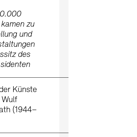
30.000
 kamen zu
llung und
staltungen
ssitz des
sidenten
Mehr erfahren
der Künste
 Wulf
ath (1944–
Mehr erfahren