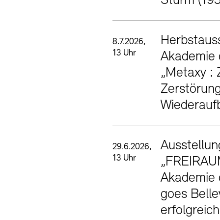
Sturm (19
SINN UND FO
Herbstauss
8.7.2026,
13 Uhr
Akademie 
Gesellschaft d
Kontakte
Archivdat
„Metaxy :
Zerstörun
Vermietungen u
Wiederauf
Ausstellun
29.6.2026,
13 Uhr
„FREIRAU
Akademie 
goes Belle
Stellenangebote
Ne
erfolgreic