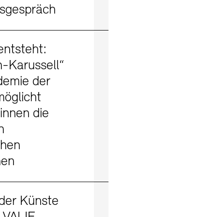
tsgespräch
Mehr erfahren
ntsteht:
n-Karussell“
demie der
öglicht
innen die
n
chen
nen
Mehr erfahren
der Künste