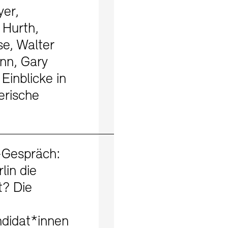
er,
 Hurth,
e, Walter
n, Gary
 Einblicke in
erische
Mehr erfahren
Gespräch:
lin die
t? Die
ndidat*innen