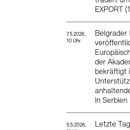
trauert u
EXPORT (
Belgrader 
7.5.2026,
10 Uhr
veröffentli
Europäisch
der Akade
bekräftigt 
Unterstütz
anhaltend
in Serbien
Letzte Tag
5.5.2026,