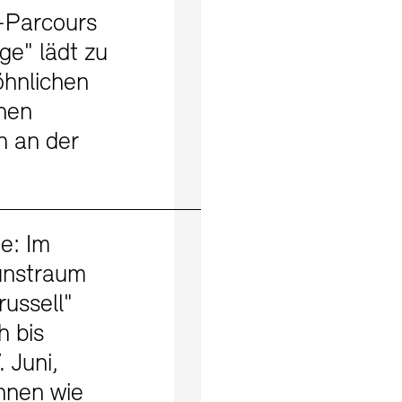
-Parcours
ge" lädt zu
hnlichen
hen
n an der
Mehr erfahren
e: Im
unstraum
russell"
h bis
 Juni,
nnen wie