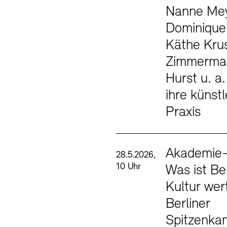
Nanne Mey
Dominique
Käthe Krus
Zimmerman
Hurst u. a.
ihre künstl
Praxis
Akademie-
28.5.2026,
10 Uhr
Was ist Ber
Kultur wer
Berliner
Spitzenka