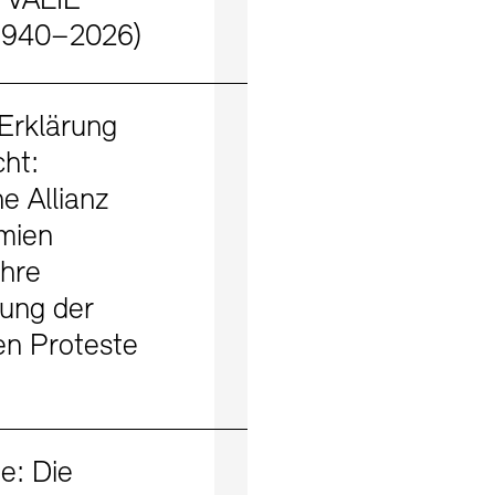
m VALIE
1940–2026)
Mehr erfahren
Erklärung
cht:
e Allianz
mien
ihre
ung der
en Proteste
Mehr erfahren
e: Die