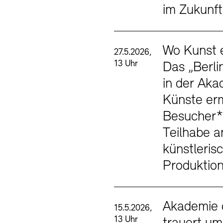
im Zukunf
Wo Kunst e
27.5.2026,
13 Uhr
Das „Berli
in der Aka
Künste erm
Besucher*
Teilhabe a
künstleris
Produktio
Akademie 
15.5.2026,
13 Uhr