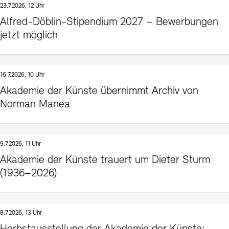
23.7.2026, 12 Uhr
Kunstsektionen
Büro der öffentlichen Sache
Ausstellungen & Veranstaltungen
Alfred-Döblin-Stipendium 2027 – Bewerbungen
Preise, Stipendien und Stiftung
Tickets und Preise
Öffnungszeiten
Barrierefreiheit
jetzt möglich
Projekte
Publikationen
Tickets und Preise
Öffnungszeiten
Barrierefreiheit
Newsletter
Presse
Mediathek
Publikationen
schau depot architektur modelle
Newsletter
Presse
16.7.2026, 10 Uhr
Europäische Allianz der Akademien
Akademie der Künste übernimmt Archiv von
Bilderkeller
Abteilungen & Fachbereiche
Norman Manea
JUNGE AKADEMIE
Bibliothek
Kulturelle Vermittlung – KUNSTWELTEN
Kunstsammlung
Studio für Elektroakustische Musik
9.7.2026, 11 Uhr
Museen
Vermietung
Stellenangebote
Presse
Akademie der Künste trauert um Dieter Sturm
SINN UND FORM
Fundstücke
(1936–2026)
Nachhaltigkeit
Kontakt
Gesellschaft der Freunde
Vermietungen und Events
8.7.2026, 13 Uhr