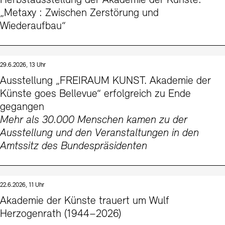
Herbstausstellung der Akademie der Künste:
Kontakte
Archivdatenbank
OPAC
„Metaxy : Zwischen Zerstörung und
Wiederaufbau“
Digitale Sammlungen
Exil-Archive
Stellenangebote
Newsletter
Presse
Nachhaltigkeit
Kontakt
29.6.2026, 13 Uhr
Ausstellung „FREIRAUM KUNST. Akademie der
Künste goes Bellevue“ erfolgreich zu Ende
gegangen
Mehr als 30.000 Menschen kamen zu der
Ausstellung und den Veranstaltungen in den
Amtssitz des Bundespräsidenten
22.6.2026, 11 Uhr
Akademie der Künste trauert um Wulf
Herzogenrath (1944–2026)