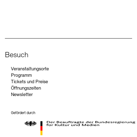
Social Media
Instagram – Akademie der Künste
Facebook – Akademie der Künste
YouTube – Akademie der Künste
LinkedIn – Akademie der Künste
Besuch
Veranstaltungsorte
Programm
Tickets und Preise
Öffnungszeiten
Newsletter
Gefördert durch