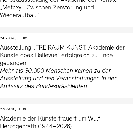
Herbstausstellung der Akademie der Künste:
Kontakte
Archivdatenbank
OPAC
„Metaxy : Zwischen Zerstörung und
Wiederaufbau“
Digitale Sammlungen
Exil-Archive
Stellenangebote
Newsletter
Presse
Nachhaltigkeit
Kontakt
29.6.2026, 13 Uhr
Ausstellung „FREIRAUM KUNST. Akademie der
Künste goes Bellevue“ erfolgreich zu Ende
gegangen
Mehr als 30.000 Menschen kamen zu der
Ausstellung und den Veranstaltungen in den
Amtssitz des Bundespräsidenten
22.6.2026, 11 Uhr
Akademie der Künste trauert um Wulf
Herzogenrath (1944–2026)