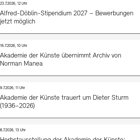
23.7.2026, 12 Uhr
Kunstsektionen
Büro der öffentlichen Sache
Ausstellungen & Veranstaltungen
Alfred-Döblin-Stipendium 2027 – Bewerbungen
Preise, Stipendien und Stiftung
Tickets und Preise
Öffnungszeiten
Barrierefreiheit
jetzt möglich
Projekte
Publikationen
Tickets und Preise
Öffnungszeiten
Barrierefreiheit
Newsletter
Presse
Mediathek
Publikationen
schau depot architektur modelle
Newsletter
Presse
16.7.2026, 10 Uhr
Europäische Allianz der Akademien
Akademie der Künste übernimmt Archiv von
Bilderkeller
Abteilungen & Fachbereiche
Norman Manea
JUNGE AKADEMIE
Bibliothek
Kulturelle Vermittlung – KUNSTWELTEN
Kunstsammlung
Studio für Elektroakustische Musik
9.7.2026, 11 Uhr
Museen
Vermietung
Stellenangebote
Presse
Akademie der Künste trauert um Dieter Sturm
SINN UND FORM
Fundstücke
(1936–2026)
Nachhaltigkeit
Kontakt
Gesellschaft der Freunde
Vermietungen und Events
8.7.2026, 13 Uhr