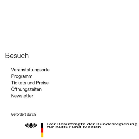
Social Media
Instagram – Akademie der Künste
Facebook – Akademie der Künste
YouTube – Akademie der Künste
LinkedIn – Akademie der Künste
Besuch
Veranstaltungsorte
Programm
Tickets und Preise
Öffnungszeiten
Newsletter
Gefördert durch