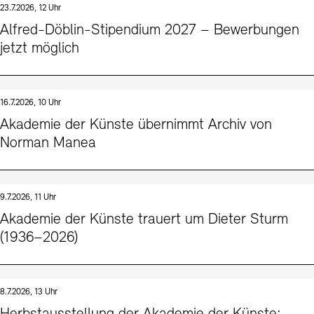
23.7.2026, 12 Uhr
Kunstsektionen
Büro der öffentlichen Sache
Ausstellungen & Veranstaltungen
Alfred-Döblin-Stipendium 2027 – Bewerbungen
Preise, Stipendien und Stiftung
Tickets und Preise
Öffnungszeiten
Barrierefreiheit
jetzt möglich
Projekte
Publikationen
Tickets und Preise
Öffnungszeiten
Barrierefreiheit
Newsletter
Presse
Mediathek
Publikationen
schau depot architektur modelle
Newsletter
Presse
16.7.2026, 10 Uhr
Europäische Allianz der Akademien
Akademie der Künste übernimmt Archiv von
Bilderkeller
Abteilungen & Fachbereiche
Norman Manea
JUNGE AKADEMIE
Bibliothek
Kulturelle Vermittlung – KUNSTWELTEN
Kunstsammlung
Studio für Elektroakustische Musik
9.7.2026, 11 Uhr
Museen
Vermietung
Stellenangebote
Presse
Akademie der Künste trauert um Dieter Sturm
SINN UND FORM
Fundstücke
(1936–2026)
Nachhaltigkeit
Kontakt
Gesellschaft der Freunde
Vermietungen und Events
8.7.2026, 13 Uhr