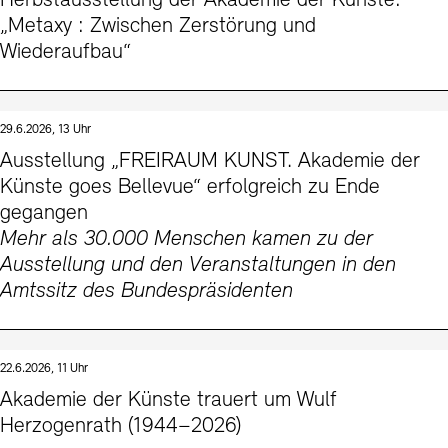
Herbstausstellung der Akademie der Künste:
Kontakte
Archivdatenbank
OPAC
„Metaxy : Zwischen Zerstörung und
Wiederaufbau“
Digitale Sammlungen
Exil-Archive
Stellenangebote
Newsletter
Presse
Nachhaltigkeit
Kontakt
29.6.2026, 13 Uhr
Ausstellung „FREIRAUM KUNST. Akademie der
Künste goes Bellevue“ erfolgreich zu Ende
gegangen
Mehr als 30.000 Menschen kamen zu der
Ausstellung und den Veranstaltungen in den
Amtssitz des Bundespräsidenten
22.6.2026, 11 Uhr
Akademie der Künste trauert um Wulf
Herzogenrath (1944–2026)