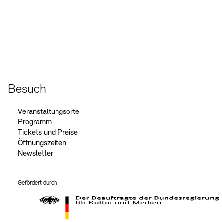
Social Media
Instagram – Akademie der Künste
Facebook – Akademie der Künste
YouTube – Akademie der Künste
LinkedIn – Akademie der Künste
Besuch
Veranstaltungsorte
Programm
Tickets und Preise
Öffnungszeiten
Newsletter
Gefördert durch