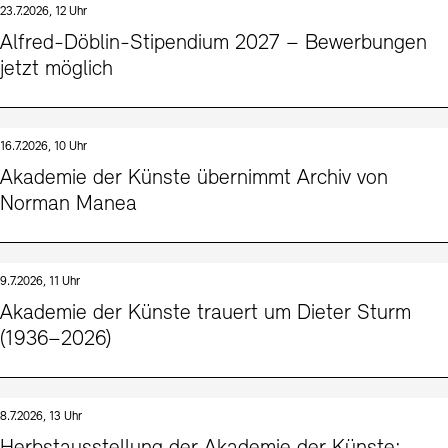
23.7.2026, 12 Uhr
Kunstsektionen
Büro der öffentlichen Sache
Ausstellungen & Veranstaltungen
Alfred-Döblin-Stipendium 2027 – Bewerbungen
Preise, Stipendien und Stiftung
Tickets und Preise
Öffnungszeiten
Barrierefreiheit
jetzt möglich
Projekte
Publikationen
Tickets und Preise
Öffnungszeiten
Barrierefreiheit
Newsletter
Presse
Mediathek
Publikationen
schau depot architektur modelle
Newsletter
Presse
16.7.2026, 10 Uhr
Europäische Allianz der Akademien
Akademie der Künste übernimmt Archiv von
Bilderkeller
Abteilungen & Fachbereiche
Norman Manea
JUNGE AKADEMIE
Bibliothek
Kulturelle Vermittlung – KUNSTWELTEN
Kunstsammlung
Studio für Elektroakustische Musik
9.7.2026, 11 Uhr
Museen
Vermietung
Stellenangebote
Presse
Akademie der Künste trauert um Dieter Sturm
SINN UND FORM
Fundstücke
(1936–2026)
Nachhaltigkeit
Kontakt
Gesellschaft der Freunde
Vermietungen und Events
8.7.2026, 13 Uhr