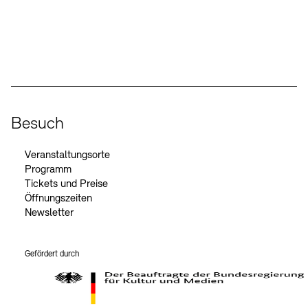
Social Media
Instagram – Akademie der Künste
Facebook – Akademie der Künste
YouTube – Akademie der Künste
LinkedIn – Akademie der Künste
Besuch
Veranstaltungsorte
Programm
Tickets und Preise
Öffnungszeiten
Newsletter
Gefördert durch