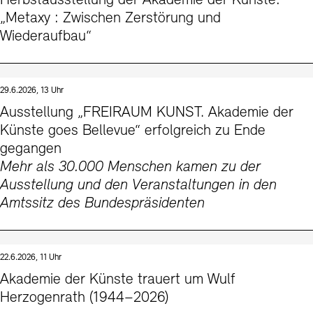
Herbstausstellung der Akademie der Künste:
Kontakte
Archivdatenbank
OPAC
„Metaxy : Zwischen Zerstörung und
Wiederaufbau“
Digitale Sammlungen
Exil-Archive
Stellenangebote
Newsletter
Presse
Nachhaltigkeit
Kontakt
29.6.2026, 13 Uhr
Ausstellung „FREIRAUM KUNST. Akademie der
Künste goes Bellevue“ erfolgreich zu Ende
gegangen
Mehr als 30.000 Menschen kamen zu der
Ausstellung und den Veranstaltungen in den
Amtssitz des Bundespräsidenten
22.6.2026, 11 Uhr
Akademie der Künste trauert um Wulf
Herzogenrath (1944–2026)