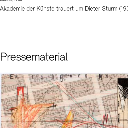
9.7.2026, 11 Uhr
Kontakte
Archivdatenbank
OPAC
Akademie der Künste trauert um Dieter Sturm (1
Digitale Sammlungen
Exil-Archive
Stellenangebote
Newsletter
Presse
Nachhaltigkeit
Kontakt
Pressematerial