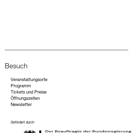
Social Media
Instagram – Akademie der Künste
Facebook – Akademie der Künste
YouTube – Akademie der Künste
LinkedIn – Akademie der Künste
Besuch
Veranstaltungsorte
Programm
Tickets und Preise
Öffnungszeiten
Newsletter
Gefördert durch