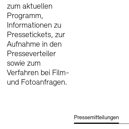
zum aktuellen
Buchläden
Vermittlungsprogramm
Programm,
Informationen zu
Pressetickets, zur
Aufnahme in den
Presseverteiler
sowie zum
Verfahren bei Film-
Tickets und Preise
Tickets und Preise
Öffnungszeiten
Öffnungszeiten
und Fotoanfragen.
Pressemitteilungen