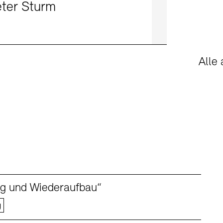
eter Sturm
Alle
ng und Wiederaufbau“
g