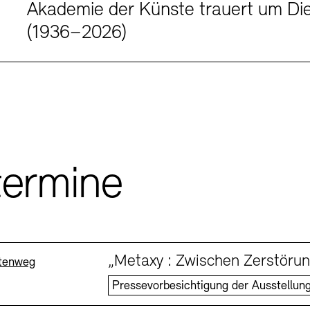
Akademie der Künste trauert um Di
(1936–2026)
termine
„Metaxy : Zwischen Zerstöru
t
tenweg
Pressevorbesichtigung der Ausstellun