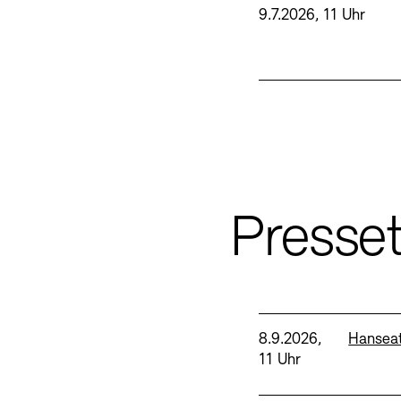
9.7.2026, 11 Uhr
Presse
Datum und Uhrzeit:
Standor
8.9.2026,
Hansea
11 Uhr