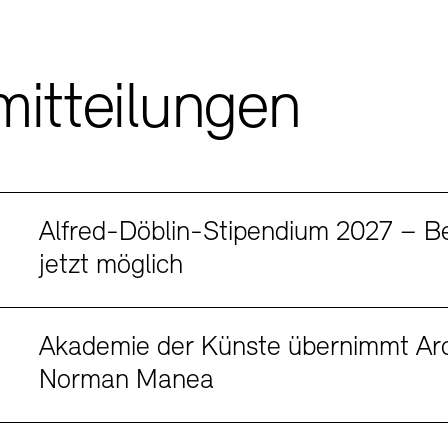
SINN UND FO
mitteilungen
Gesellschaft d
Kontakte
Archivdat
Vermietungen u
Alfred-Döblin-Stipendium 2027 – 
jetzt möglich
Akademie der Künste übernimmt Arc
Norman Manea
Stellenangebote
Ne