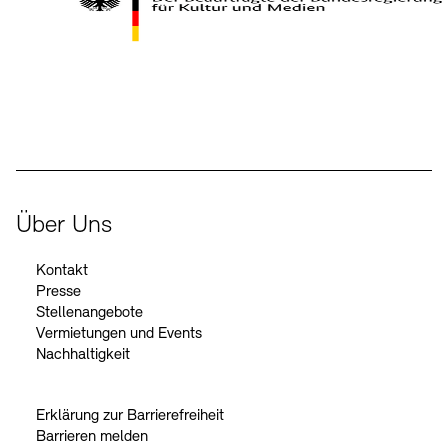
Kontakte
Archivdatenbank
OPAC
Digitale Sammlungen
Exil-Archive
Stellenangebote
Newsletter
Presse
Der Beauftragte der Bundesregierung für Kultur und Medien
Nachhaltigkeit
Kontakt
Über Uns
Kontakt
Presse
Stellenangebote
Vermietungen und Events
Nachhaltigkeit
Erklärung zur Barrierefreiheit
Barrieren melden