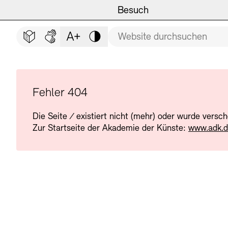
Hauptmenü
Zum Hauptinhalt springen (Enter drücken)
Besuch
Programm
Besuch
BESUCH SCHLIESSEN
Suchbegriff
Zum Fußbereich springen (Enter drücken)
Leichte Sprache
Deutsche Gebärdensprache
Schriftgröße anpassen
Kontrast
Veranstaltungsorte
Veranstaltungskalender
Museen
Highlights
Fehler 404
Die Seite
/
existiert nicht (mehr) oder wurde versc
Führungen und Kulturelle
Ausstellungen
Zur Startseite der Akademie der Künste:
www.adk.
Archiv und Bibliothek
Führungen
Cafés
Inklusives Programm