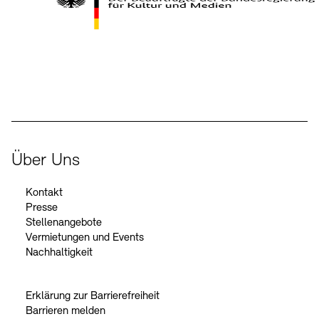
Kontakte
Archivdatenbank
OPAC
Digitale Sammlungen
Exil-Archive
Stellenangebote
Newsletter
Presse
Der Beauftragte der Bundesregierung für Kultur und Medien
Nachhaltigkeit
Kontakt
Über Uns
Kontakt
Presse
Stellenangebote
Vermietungen und Events
Nachhaltigkeit
Erklärung zur Barrierefreiheit
Barrieren melden