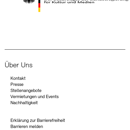
Kontakte
Archivdatenbank
OPAC
Digitale Sammlungen
Exil-Archive
Stellenangebote
Newsletter
Presse
Der Beauftragte der Bundesregierung für Kultur und Medien
Nachhaltigkeit
Kontakt
Über Uns
Kontakt
Presse
Stellenangebote
Vermietungen und Events
Nachhaltigkeit
Erklärung zur Barrierefreiheit
Barrieren melden