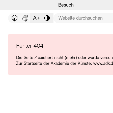
Hauptmenü
Zum Hauptinhalt springen (Enter drücken)
Besuch
Programm
Besuch
BESUCH SCHLIESSEN
Suchbegriff
Zum Fußbereich springen (Enter drücken)
Leichte Sprache
Deutsche Gebärdensprache
Schriftgröße anpassen
Kontrast
Veranstaltungsorte
Veranstaltungskalender
Museen
Highlights
Fehler 404
Die Seite
/
existiert nicht (mehr) oder wurde versc
Führungen und Kulturelle
Ausstellungen
Zur Startseite der Akademie der Künste:
www.adk.
Archiv und Bibliothek
Führungen
Cafés
Inklusives Programm