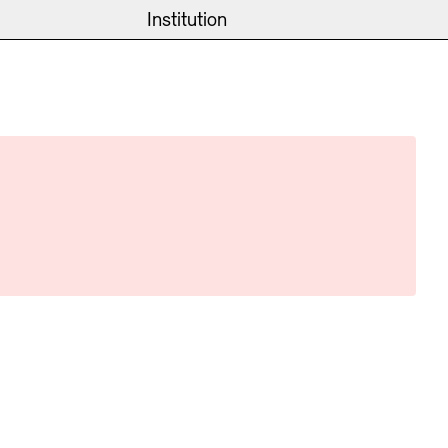
eite
emie
News und Einblicke
Archiv der Künste
Institution
INSTITUTION SCHLIESSEN
v
ast
fgaben
räche
& Veranstaltungen
lichen Sache