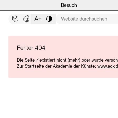
Hauptmenü
Zum Hauptinhalt springen (Enter drücken)
Besuch
Programm
Besuch
BESUCH SCHLIESSEN
Suchbegriff
Zum Fußbereich springen (Enter drücken)
Leichte Sprache
Deutsche Gebärdensprache
Schriftgröße anpassen
Kontrast
Veranstaltungsorte
Veranstaltungskalender
Museen
Highlights
Fehler 404
Die Seite
/
existiert nicht (mehr) oder wurde versc
Führungen und Kulturelle
Ausstellungen
Zur Startseite der Akademie der Künste:
www.adk.
Archiv und Bibliothek
Führungen
Cafés
Inklusives Programm