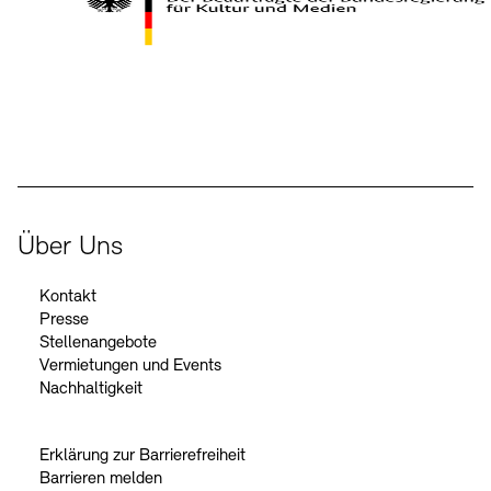
Kontakte
Archivdatenbank
OPAC
Digitale Sammlungen
Exil-Archive
Stellenangebote
Newsletter
Presse
Der Beauftragte der Bundesregierung für Kultur und Medien
Nachhaltigkeit
Kontakt
Über Uns
Kontakt
Presse
Stellenangebote
Vermietungen und Events
Nachhaltigkeit
Erklärung zur Barrierefreiheit
Barrieren melden