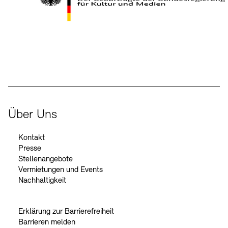
Kontakte
Archivdatenbank
OPAC
Digitale Sammlungen
Exil-Archive
Stellenangebote
Newsletter
Presse
Der Beauftragte der Bundesregierung für Kultur und Medien
Nachhaltigkeit
Kontakt
Über Uns
Kontakt
Presse
Stellenangebote
Vermietungen und Events
Nachhaltigkeit
Erklärung zur Barrierefreiheit
Barrieren melden