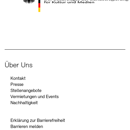
Kontakte
Archivdatenbank
OPAC
Digitale Sammlungen
Exil-Archive
Stellenangebote
Newsletter
Presse
Der Beauftragte der Bundesregierung für Kultur und Medien
Nachhaltigkeit
Kontakt
Über Uns
Kontakt
Presse
Stellenangebote
Vermietungen und Events
Nachhaltigkeit
Erklärung zur Barrierefreiheit
Barrieren melden