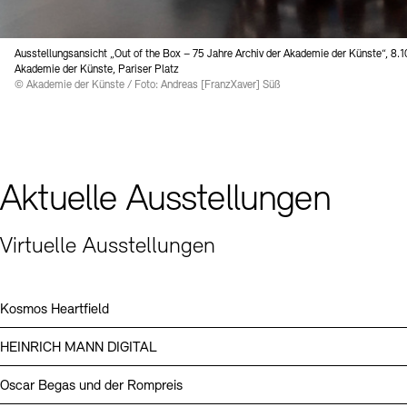
Digitale Sammlungen
Exil-Archive
Stellenangebote
Newsletter
Presse
Ausstellungsansicht „Out of the Box – 75 Jahre Archiv der Akademie der Künste“, 8.1
Akademie der Künste, Pariser Platz
Nachhaltigkeit
Kontakt
© Akademie der Künste / Foto: Andreas [FranzXaver] Süß
Aktuelle Ausstellungen
Virtuelle Ausstellungen
Kosmos Heartfield
HEINRICH MANN DIGITAL
Oscar Begas und der Rompreis