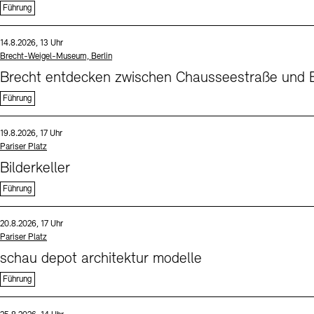
Führung
Sprache
Datum und Uhrzeit:
14.8.2026, 13 Uhr
Standort
Brecht-Weigel-Museum, Berlin
Brecht entdecken zwischen Chausseestraße und B
Führung
Sprache
Datum und Uhrzeit:
19.8.2026, 17 Uhr
Standort
Pariser Platz
Bilderkeller
Führung
Sprache
Datum und Uhrzeit:
20.8.2026, 17 Uhr
Standort
Pariser Platz
schau depot architektur modelle
Führung
Sprache