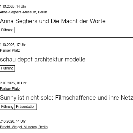
Sprache
Datum und Uhrzeit:
1.10.2026, 14 Uhr
Standort
Anna-Seghers-Museum, Berlin
Anna Seghers und Die Macht der Worte
Führung
Sprache
Datum und Uhrzeit:
1.10.2026, 17 Uhr
Standort
Pariser Platz
schau depot architektur modelle
Führung
Sprache
Datum und Uhrzeit:
2.10.2026, 16 Uhr
Standort
Pariser Platz
Sunny ist nicht solo: Filmschaffende und ihre Net
Führung
Präsentation
Sprache
Datum und Uhrzeit:
7.10.2026, 14 Uhr
Standort
Brecht-Weigel-Museum, Berlin