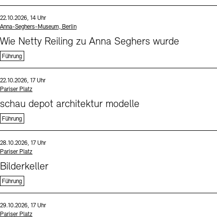
Sprache
Datum und Uhrzeit:
22.10.2026, 14 Uhr
Standort
Anna-Seghers-Museum, Berlin
Wie Netty Reiling zu Anna Seghers wurde
Führung
Sprache
Datum und Uhrzeit:
22.10.2026, 17 Uhr
Standort
Pariser Platz
schau depot architektur modelle
Führung
Sprache
Datum und Uhrzeit:
28.10.2026, 17 Uhr
Standort
Pariser Platz
Bilderkeller
Führung
Sprache
Datum und Uhrzeit:
29.10.2026, 17 Uhr
Standort
Pariser Platz