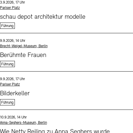
Datum und Uhrzeit:
3.9.2026, 17 Uhr
Standort
Pariser Platz
schau depot architektur modelle
Führung
Sprache
Datum und Uhrzeit:
9.9.2026, 14 Uhr
Standort
Brecht-Weigel-Museum, Berlin
Berühmte Frauen
Führung
Sprache
Datum und Uhrzeit:
9.9.2026, 17 Uhr
Standort
Pariser Platz
Bilderkeller
Führung
Sprache
Datum und Uhrzeit:
10.9.2026, 14 Uhr
Standort
Anna-Seghers-Museum, Berlin
Wie Netty Reiling zu Anna Seghers wurde