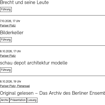
Brecht und seine Leute
Führung
Sprache
Datum und Uhrzeit:
7.10.2026, 17 Uhr
Standort
Pariser Platz
Bilderkeller
Führung
Sprache
Datum und Uhrzeit:
8.10.2026, 17 Uhr
Standort
Pariser Platz
schau depot architektur modelle
Führung
Sprache
Datum und Uhrzeit:
8.10.2026, 19 Uhr
Standort
Pariser Platz, Plenarsaal
Original gelesen – Das Archiv des Berliner Ensemb
Archiv
Präsentation
Lesung