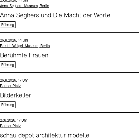
Datum und Uhrzeit:
25.8.2026, 14 Uhr
Standort
Anna-Seghers-Museum, Berlin
Anna Seghers und Die Macht der Worte
Führung
Sprache
Datum und Uhrzeit:
26.8.2026, 14 Uhr
Standort
Brecht-Weigel-Museum, Berlin
Berühmte Frauen
Führung
Sprache
Datum und Uhrzeit:
26.8.2026, 17 Uhr
Standort
Pariser Platz
Bilderkeller
Führung
Sprache
Datum und Uhrzeit:
27.8.2026, 17 Uhr
Standort
Pariser Platz
schau depot architektur modelle