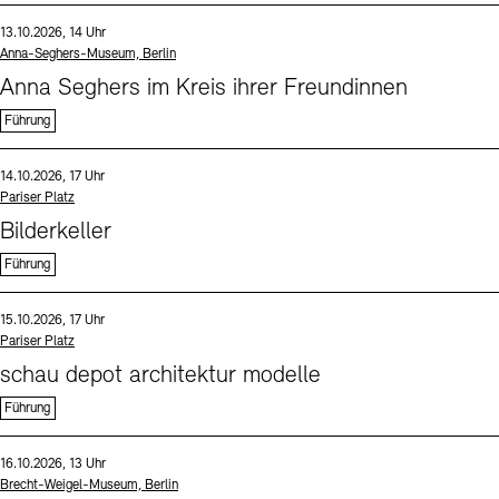
Sprache
Datum und Uhrzeit:
13.10.2026, 14 Uhr
Standort
Anna-Seghers-Museum, Berlin
Anna Seghers im Kreis ihrer Freundinnen
Führung
Sprache
Datum und Uhrzeit:
14.10.2026, 17 Uhr
Standort
Pariser Platz
Bilderkeller
Führung
Sprache
Datum und Uhrzeit:
15.10.2026, 17 Uhr
Standort
Pariser Platz
schau depot architektur modelle
Führung
Sprache
Datum und Uhrzeit:
16.10.2026, 13 Uhr
Standort
Brecht-Weigel-Museum, Berlin