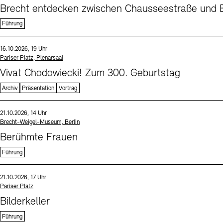
Brecht entdecken zwischen Chausseestraße und B
Führung
Sprache
Datum und Uhrzeit:
16.10.2026, 19 Uhr
Standort
Pariser Platz, Plenarsaal
Vivat Chodowiecki! Zum 300. Geburtstag
Archiv
Präsentation
Vortrag
Sprache
Datum und Uhrzeit:
21.10.2026, 14 Uhr
Standort
Brecht-Weigel-Museum, Berlin
Berühmte Frauen
Führung
Sprache
Datum und Uhrzeit:
21.10.2026, 17 Uhr
Standort
Pariser Platz
Bilderkeller
Führung