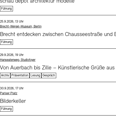
schau depot architektur modelle
Führung
Sprache
Datum und Uhrzeit:
25.9.2026, 13 Uhr
Standort
Brecht-Weigel-Museum, Berlin
Brecht entdecken zwischen Chausseestraße und B
Führung
Sprache
Datum und Uhrzeit:
29.9.2026, 19 Uhr
Standort
Hanseatenweg, Studiofoyer
Von Auerbach bis Zille – Künstlerische Grüße aus
Archiv
Präsentation
Lesung
Gespräch
Sprache
Datum und Uhrzeit:
30.9.2026, 17 Uhr
Standort
Pariser Platz
Bilderkeller
Führung