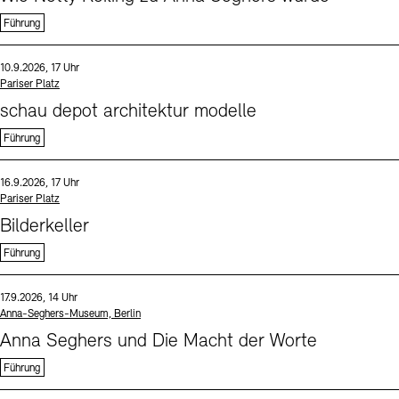
Führung
Sprache
Datum und Uhrzeit:
10.9.2026, 17 Uhr
Standort
Pariser Platz
schau depot architektur modelle
Führung
Sprache
Datum und Uhrzeit:
16.9.2026, 17 Uhr
Standort
Pariser Platz
Bilderkeller
Führung
Sprache
Datum und Uhrzeit:
17.9.2026, 14 Uhr
Standort
Anna-Seghers-Museum, Berlin
Anna Seghers und Die Macht der Worte
Führung
Sprache