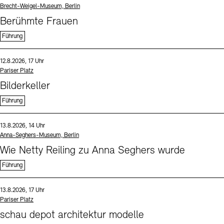
Standort
Brecht-Weigel-Museum, Berlin
Berühmte Frauen
Führung
Sprache
Datum und Uhrzeit:
12.8.2026, 17 Uhr
Standort
Pariser Platz
Bilderkeller
Führung
Sprache
Datum und Uhrzeit:
13.8.2026, 14 Uhr
Standort
Anna-Seghers-Museum, Berlin
Wie Netty Reiling zu Anna Seghers wurde
Führung
Sprache
Datum und Uhrzeit:
13.8.2026, 17 Uhr
Standort
Pariser Platz
schau depot architektur modelle