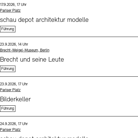
Datum und Uhrzeit:
17.9.2026, 17 Uhr
Standort
Pariser Platz
schau depot architektur modelle
Führung
Sprache
Datum und Uhrzeit:
23.9.2026, 14 Uhr
Standort
Brecht-Weigel-Museum, Berlin
Brecht und seine Leute
Führung
Sprache
Datum und Uhrzeit:
23.9.2026, 17 Uhr
Standort
Pariser Platz
Bilderkeller
Führung
Sprache
Datum und Uhrzeit:
24.9.2026, 17 Uhr
Standort
Pariser Platz