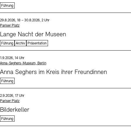
Führung
Sprache
Datum und Uhrzeit:
29.8.2026, 18 – 30.8.2026, 2 Uhr
Standort
Pariser Platz
Lange Nacht der Museen
Führung
Archiv
Präsentation
Sprache
Datum und Uhrzeit:
1.9.2026, 14 Uhr
Standort
Anna-Seghers-Museum, Berlin
Anna Seghers im Kreis ihrer Freundinnen
Führung
Sprache
Datum und Uhrzeit:
2.9.2026, 17 Uhr
Standort
Pariser Platz
Bilderkeller
Führung
Sprache