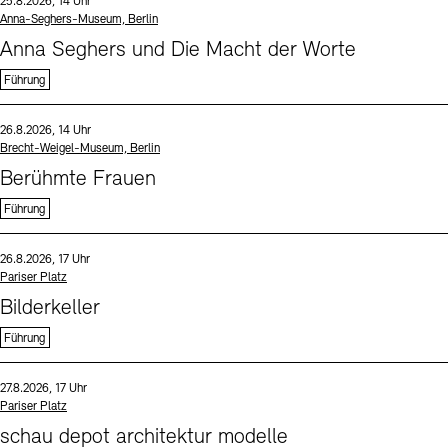
Datum und Uhrzeit:
25.8.2026, 14 Uhr
Standort
Anna-Seghers-Museum, Berlin
Anna Seghers und Die Macht der Worte
Führung
Sprache
Datum und Uhrzeit:
26.8.2026, 14 Uhr
Standort
Brecht-Weigel-Museum, Berlin
Berühmte Frauen
Führung
Sprache
Datum und Uhrzeit:
26.8.2026, 17 Uhr
Standort
Pariser Platz
Bilderkeller
Führung
Sprache
Datum und Uhrzeit:
27.8.2026, 17 Uhr
Standort
Pariser Platz
schau depot architektur modelle