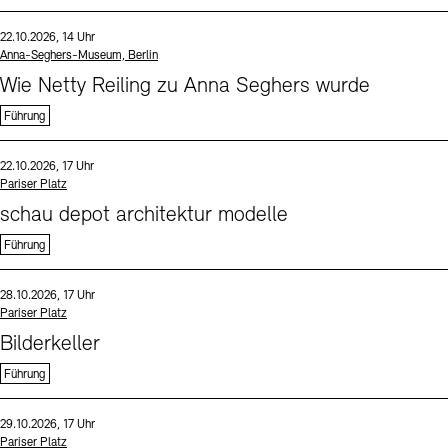
Sprache
Datum und Uhrzeit:
22.10.2026, 14 Uhr
Standort
Anna-Seghers-Museum, Berlin
Wie Netty Reiling zu Anna Seghers wurde
Führung
Sprache
Datum und Uhrzeit:
22.10.2026, 17 Uhr
Standort
Pariser Platz
schau depot architektur modelle
Führung
Sprache
Datum und Uhrzeit:
28.10.2026, 17 Uhr
Standort
Pariser Platz
Bilderkeller
Führung
Sprache
Datum und Uhrzeit:
29.10.2026, 17 Uhr
Standort
Pariser Platz