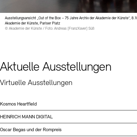
Digitale Sammlungen
Exil-Archive
Stellenangebote
Newsletter
Presse
Ausstellungsansicht „Out of the Box – 75 Jahre Archiv der Akademie der Künste“, 8.1
Akademie der Künste, Pariser Platz
Nachhaltigkeit
Kontakt
© Akademie der Künste / Foto: Andreas [FranzXaver] Süß
Aktuelle Ausstellungen
Virtuelle Ausstellungen
Kosmos Heartfield
HEINRICH MANN DIGITAL
Oscar Begas und der Rompreis