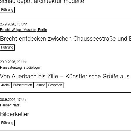
schau depot architektur modelle
Führung
Sprache
Datum und Uhrzeit:
25.9.2026, 13 Uhr
Standort
Brecht-Weigel-Museum, Berlin
Brecht entdecken zwischen Chausseestraße und B
Führung
Sprache
Datum und Uhrzeit:
29.9.2026, 19 Uhr
Standort
Hanseatenweg, Studiofoyer
Von Auerbach bis Zille – Künstlerische Grüße aus
Archiv
Präsentation
Lesung
Gespräch
Sprache
Datum und Uhrzeit:
30.9.2026, 17 Uhr
Standort
Pariser Platz
Bilderkeller
Führung