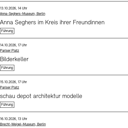
Sprache
Datum und Uhrzeit:
13.10.2026, 14 Uhr
Standort
Anna-Seghers-Museum, Berlin
Anna Seghers im Kreis ihrer Freundinnen
Führung
Sprache
Datum und Uhrzeit:
14.10.2026, 17 Uhr
Standort
Pariser Platz
Bilderkeller
Führung
Sprache
Datum und Uhrzeit:
15.10.2026, 17 Uhr
Standort
Pariser Platz
schau depot architektur modelle
Führung
Sprache
Datum und Uhrzeit:
16.10.2026, 13 Uhr
Standort
Brecht-Weigel-Museum, Berlin