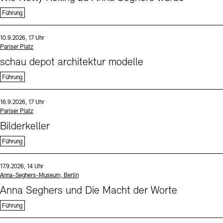
Führung
Sprache
Datum und Uhrzeit:
10.9.2026, 17 Uhr
Standort
Pariser Platz
schau depot architektur modelle
Führung
Sprache
Datum und Uhrzeit:
16.9.2026, 17 Uhr
Standort
Pariser Platz
Bilderkeller
Führung
Sprache
Datum und Uhrzeit:
17.9.2026, 14 Uhr
Standort
Anna-Seghers-Museum, Berlin
Anna Seghers und Die Macht der Worte
Führung
Sprache