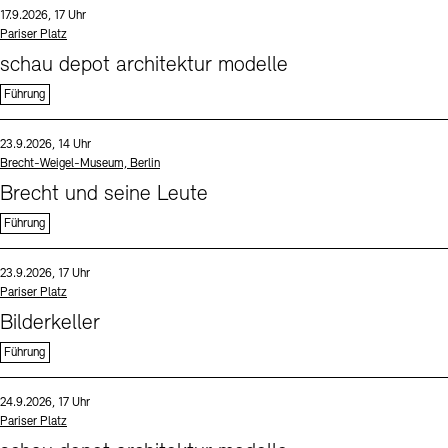
Datum und Uhrzeit:
17.9.2026, 17 Uhr
Standort
Pariser Platz
schau depot architektur modelle
Führung
Sprache
Datum und Uhrzeit:
23.9.2026, 14 Uhr
Standort
Brecht-Weigel-Museum, Berlin
Brecht und seine Leute
Führung
Sprache
Datum und Uhrzeit:
23.9.2026, 17 Uhr
Standort
Pariser Platz
Bilderkeller
Führung
Sprache
Datum und Uhrzeit:
24.9.2026, 17 Uhr
Standort
Pariser Platz