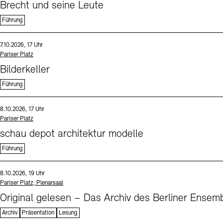
Brecht und seine Leute
Führung
Sprache
Datum und Uhrzeit:
7.10.2026, 17 Uhr
Standort
Pariser Platz
Bilderkeller
Führung
Sprache
Datum und Uhrzeit:
8.10.2026, 17 Uhr
Standort
Pariser Platz
schau depot architektur modelle
Führung
Sprache
Datum und Uhrzeit:
8.10.2026, 19 Uhr
Standort
Pariser Platz, Plenarsaal
Original gelesen – Das Archiv des Berliner Ensemb
Archiv
Präsentation
Lesung