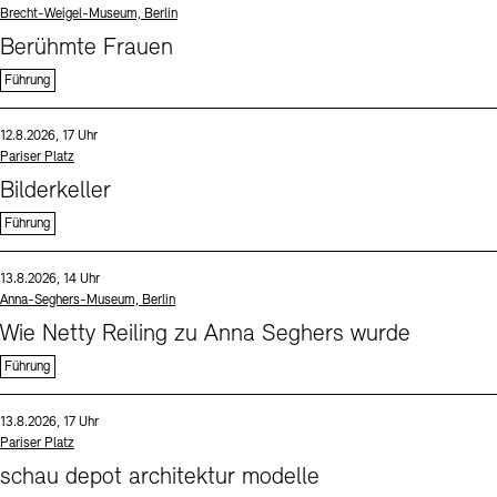
Standort
Brecht-Weigel-Museum, Berlin
Berühmte Frauen
Führung
Sprache
Datum und Uhrzeit:
12.8.2026, 17 Uhr
Standort
Pariser Platz
Bilderkeller
Führung
Sprache
Datum und Uhrzeit:
13.8.2026, 14 Uhr
Standort
Anna-Seghers-Museum, Berlin
Wie Netty Reiling zu Anna Seghers wurde
Führung
Sprache
Datum und Uhrzeit:
13.8.2026, 17 Uhr
Standort
Pariser Platz
schau depot architektur modelle