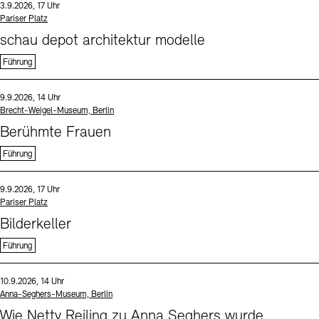
Datum und Uhrzeit:
3.9.2026, 17 Uhr
Standort
Pariser Platz
schau depot architektur modelle
Führung
Sprache
Datum und Uhrzeit:
9.9.2026, 14 Uhr
Standort
Brecht-Weigel-Museum, Berlin
Berühmte Frauen
Führung
Sprache
Datum und Uhrzeit:
9.9.2026, 17 Uhr
Standort
Pariser Platz
Bilderkeller
Führung
Sprache
Datum und Uhrzeit:
10.9.2026, 14 Uhr
Standort
Anna-Seghers-Museum, Berlin
Wie Netty Reiling zu Anna Seghers wurde