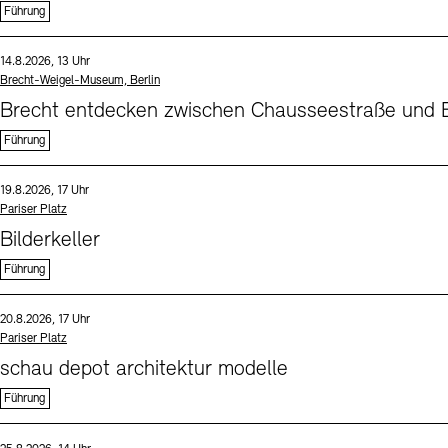
Führung
Sprache
Datum und Uhrzeit:
14.8.2026, 13 Uhr
Standort
Brecht-Weigel-Museum, Berlin
Brecht entdecken zwischen Chausseestraße und B
Führung
Sprache
Datum und Uhrzeit:
19.8.2026, 17 Uhr
Standort
Pariser Platz
Bilderkeller
Führung
Sprache
Datum und Uhrzeit:
20.8.2026, 17 Uhr
Standort
Pariser Platz
schau depot architektur modelle
Führung
Sprache