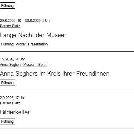
Führung
Sprache
Datum und Uhrzeit:
29.8.2026, 18 – 30.8.2026, 2 Uhr
Standort
Pariser Platz
Lange Nacht der Museen
Führung
Archiv
Präsentation
Sprache
Datum und Uhrzeit:
1.9.2026, 14 Uhr
Standort
Anna-Seghers-Museum, Berlin
Anna Seghers im Kreis ihrer Freundinnen
Führung
Sprache
Datum und Uhrzeit:
2.9.2026, 17 Uhr
Standort
Pariser Platz
Bilderkeller
Führung
Sprache