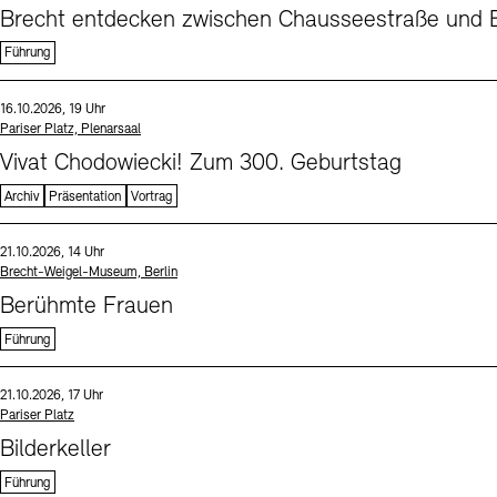
Brecht entdecken zwischen Chausseestraße und B
Führung
Sprache
Datum und Uhrzeit:
16.10.2026, 19 Uhr
Standort
Pariser Platz, Plenarsaal
Vivat Chodowiecki! Zum 300. Geburtstag
Archiv
Präsentation
Vortrag
Sprache
Datum und Uhrzeit:
21.10.2026, 14 Uhr
Standort
Brecht-Weigel-Museum, Berlin
Berühmte Frauen
Führung
Sprache
Datum und Uhrzeit:
21.10.2026, 17 Uhr
Standort
Pariser Platz
Bilderkeller
Führung