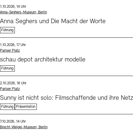
Sprache
Datum und Uhrzeit:
1.10.2026, 14 Uhr
Standort
Anna-Seghers-Museum, Berlin
Anna Seghers und Die Macht der Worte
Führung
Sprache
Datum und Uhrzeit:
1.10.2026, 17 Uhr
Standort
Pariser Platz
schau depot architektur modelle
Führung
Sprache
Datum und Uhrzeit:
2.10.2026, 16 Uhr
Standort
Pariser Platz
Sunny ist nicht solo: Filmschaffende und ihre Net
Führung
Präsentation
Sprache
Datum und Uhrzeit:
7.10.2026, 14 Uhr
Standort
Brecht-Weigel-Museum, Berlin