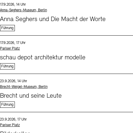
Datum und Uhrzeit:
17.9.2026, 14 Uhr
Standort
Anna-Seghers-Museum, Berlin
Anna Seghers und Die Macht der Worte
Führung
Sprache
Datum und Uhrzeit:
17.9.2026, 17 Uhr
Standort
Pariser Platz
schau depot architektur modelle
Führung
Sprache
Datum und Uhrzeit:
23.9.2026, 14 Uhr
Standort
Brecht-Weigel-Museum, Berlin
Brecht und seine Leute
Führung
Sprache
Datum und Uhrzeit:
23.9.2026, 17 Uhr
Standort
Pariser Platz