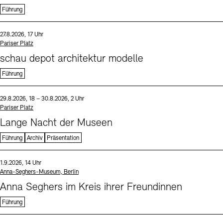
Führung
Sprache
Datum und Uhrzeit:
27.8.2026, 17 Uhr
Standort
Pariser Platz
schau depot architektur modelle
Führung
Sprache
Datum und Uhrzeit:
29.8.2026, 18 – 30.8.2026, 2 Uhr
Standort
Pariser Platz
Lange Nacht der Museen
Führung
Archiv
Präsentation
Sprache
Datum und Uhrzeit:
1.9.2026, 14 Uhr
Standort
Anna-Seghers-Museum, Berlin
Anna Seghers im Kreis ihrer Freundinnen
Führung
Sprache