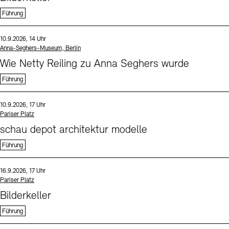
Führung
Sprache
Datum und Uhrzeit:
10.9.2026, 14 Uhr
Standort
Anna-Seghers-Museum, Berlin
Wie Netty Reiling zu Anna Seghers wurde
Führung
Sprache
Datum und Uhrzeit:
10.9.2026, 17 Uhr
Standort
Pariser Platz
schau depot architektur modelle
Führung
Sprache
Datum und Uhrzeit:
16.9.2026, 17 Uhr
Standort
Pariser Platz
Bilderkeller
Führung
Sprache