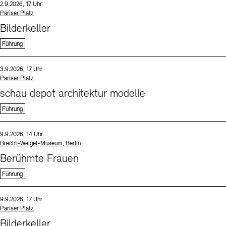
Datum und Uhrzeit:
2.9.2026, 17 Uhr
Standort
Pariser Platz
Bilderkeller
Führung
Sprache
Datum und Uhrzeit:
3.9.2026, 17 Uhr
Standort
Pariser Platz
schau depot architektur modelle
Führung
Sprache
Datum und Uhrzeit:
9.9.2026, 14 Uhr
Standort
Brecht-Weigel-Museum, Berlin
Berühmte Frauen
Führung
Sprache
Datum und Uhrzeit:
9.9.2026, 17 Uhr
Standort
Pariser Platz
Bilderkeller