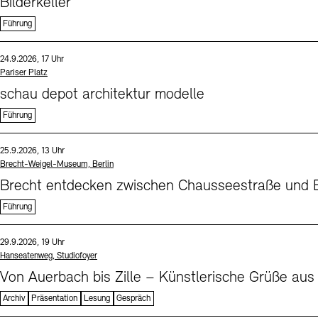
Bilderkeller
Führung
Sprache
Datum und Uhrzeit:
24.9.2026, 17 Uhr
Standort
Pariser Platz
schau depot architektur modelle
Führung
Sprache
Datum und Uhrzeit:
25.9.2026, 13 Uhr
Standort
Brecht-Weigel-Museum, Berlin
Brecht entdecken zwischen Chausseestraße und B
Führung
Sprache
Datum und Uhrzeit:
29.9.2026, 19 Uhr
Standort
Hanseatenweg, Studiofoyer
Von Auerbach bis Zille – Künstlerische Grüße aus
Archiv
Präsentation
Lesung
Gespräch