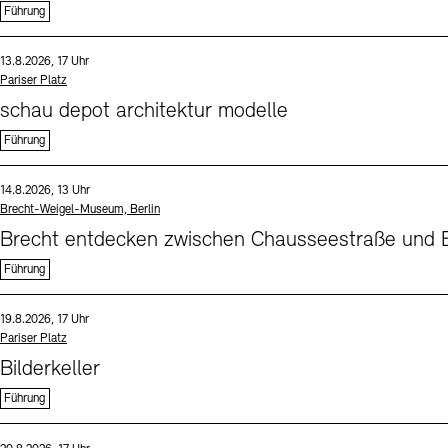
Führung
Sprache
Datum und Uhrzeit:
13.8.2026, 17 Uhr
Standort
Pariser Platz
schau depot architektur modelle
Führung
Sprache
Datum und Uhrzeit:
14.8.2026, 13 Uhr
Standort
Brecht-Weigel-Museum, Berlin
Brecht entdecken zwischen Chausseestraße und B
Führung
Sprache
Datum und Uhrzeit:
19.8.2026, 17 Uhr
Standort
Pariser Platz
Bilderkeller
Führung
Sprache