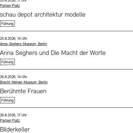
Datum und Uhrzeit:
20.8.2026, 17 Uhr
Standort
Pariser Platz
schau depot architektur modelle
Führung
Sprache
Datum und Uhrzeit:
25.8.2026, 14 Uhr
Standort
Anna-Seghers-Museum, Berlin
Anna Seghers und Die Macht der Worte
Führung
Sprache
Datum und Uhrzeit:
26.8.2026, 14 Uhr
Standort
Brecht-Weigel-Museum, Berlin
Berühmte Frauen
Führung
Sprache
Datum und Uhrzeit:
26.8.2026, 17 Uhr
Standort
Pariser Platz
Bilderkeller