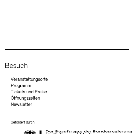
Social Media
Instagram – Akademie der Künste
Facebook – Akademie der Künste
YouTube – Akademie der Künste
LinkedIn – Akademie der Künste
Besuch
Veranstaltungsorte
Programm
Tickets und Preise
Öffnungszeiten
Newsletter
Gefördert durch