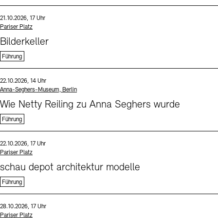
Sprache
Datum und Uhrzeit:
21.10.2026, 17 Uhr
Standort
Pariser Platz
Bilderkeller
Führung
Sprache
Datum und Uhrzeit:
22.10.2026, 14 Uhr
Standort
Anna-Seghers-Museum, Berlin
Wie Netty Reiling zu Anna Seghers wurde
Führung
Sprache
Datum und Uhrzeit:
22.10.2026, 17 Uhr
Standort
Pariser Platz
schau depot architektur modelle
Führung
Sprache
Datum und Uhrzeit:
28.10.2026, 17 Uhr
Standort
Pariser Platz