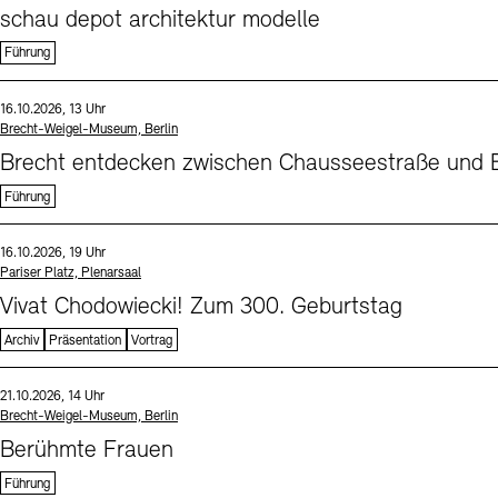
schau depot architektur modelle
Führung
Sprache
Datum und Uhrzeit:
16.10.2026, 13 Uhr
Standort
Brecht-Weigel-Museum, Berlin
Brecht entdecken zwischen Chausseestraße und B
Führung
Sprache
Datum und Uhrzeit:
16.10.2026, 19 Uhr
Standort
Pariser Platz, Plenarsaal
Vivat Chodowiecki! Zum 300. Geburtstag
Archiv
Präsentation
Vortrag
Sprache
Datum und Uhrzeit:
21.10.2026, 14 Uhr
Standort
Brecht-Weigel-Museum, Berlin
Berühmte Frauen
Führung