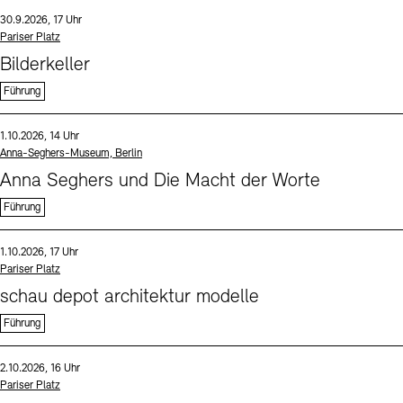
Sprache
Datum und Uhrzeit:
30.9.2026, 17 Uhr
Standort
Pariser Platz
Bilderkeller
Führung
Sprache
Datum und Uhrzeit:
1.10.2026, 14 Uhr
Standort
Anna-Seghers-Museum, Berlin
Anna Seghers und Die Macht der Worte
Führung
Sprache
Datum und Uhrzeit:
1.10.2026, 17 Uhr
Standort
Pariser Platz
schau depot architektur modelle
Führung
Sprache
Datum und Uhrzeit:
2.10.2026, 16 Uhr
Standort
Pariser Platz