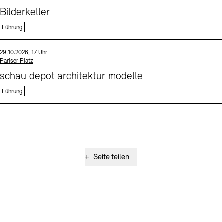
Bilderkeller
Führung
Sprache
Datum und Uhrzeit:
29.10.2026, 17 Uhr
Standort
Pariser Platz
schau depot architektur modelle
Führung
+
Seite teilen