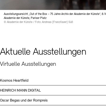
Digitale Sammlungen
Exil-Archive
Stellenangebote
Newsletter
Presse
Ausstellungsansicht „Out of the Box – 75 Jahre Archiv der Akademie der Künste“, 8.1
Akademie der Künste, Pariser Platz
Nachhaltigkeit
Kontakt
© Akademie der Künste / Foto: Andreas [FranzXaver] Süß
Aktuelle Ausstellungen
Virtuelle Ausstellungen
Kosmos Heartfield
HEINRICH MANN DIGITAL
Oscar Begas und der Rompreis