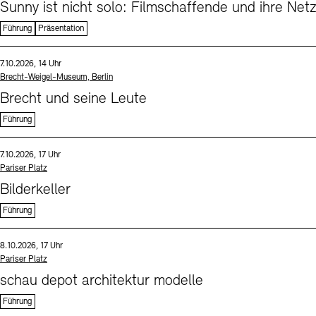
Sunny ist nicht solo: Filmschaffende und ihre Net
Führung
Präsentation
Sprache
Datum und Uhrzeit:
7.10.2026, 14 Uhr
Standort
Brecht-Weigel-Museum, Berlin
Brecht und seine Leute
Führung
Sprache
Datum und Uhrzeit:
7.10.2026, 17 Uhr
Standort
Pariser Platz
Bilderkeller
Führung
Sprache
Datum und Uhrzeit:
8.10.2026, 17 Uhr
Standort
Pariser Platz
schau depot architektur modelle
Führung