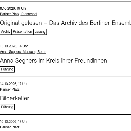
Sprache
Datum und Uhrzeit:
8.10.2026, 19 Uhr
Standort
Pariser Platz, Plenarsaal
Original gelesen – Das Archiv des Berliner Ensemb
Archiv
Präsentation
Lesung
Sprache
Datum und Uhrzeit:
13.10.2026, 14 Uhr
Standort
Anna-Seghers-Museum, Berlin
Anna Seghers im Kreis ihrer Freundinnen
Führung
Sprache
Datum und Uhrzeit:
14.10.2026, 17 Uhr
Standort
Pariser Platz
Bilderkeller
Führung
Sprache
Datum und Uhrzeit:
15.10.2026, 17 Uhr
Standort
Pariser Platz