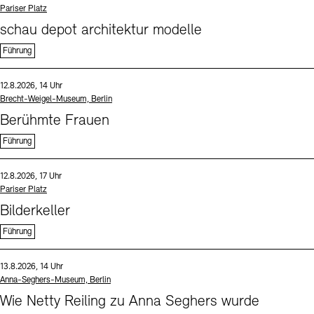
Standort
Pariser Platz
schau depot architektur modelle
Führung
Sprache
Datum und Uhrzeit:
12.8.2026, 14 Uhr
Standort
Brecht-Weigel-Museum, Berlin
Berühmte Frauen
Führung
Sprache
Datum und Uhrzeit:
12.8.2026, 17 Uhr
Standort
Pariser Platz
Bilderkeller
Führung
Sprache
Datum und Uhrzeit:
13.8.2026, 14 Uhr
Standort
Anna-Seghers-Museum, Berlin
Wie Netty Reiling zu Anna Seghers wurde