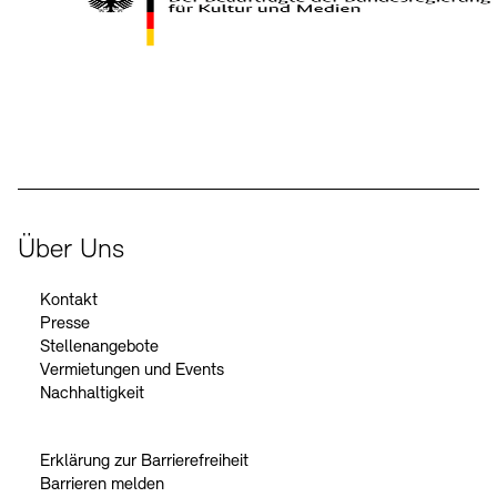
Kontakte
Archivdatenbank
OPAC
Digitale Sammlungen
Exil-Archive
Stellenangebote
Newsletter
Presse
Der Beauftragte der Bundesregierung für Kultur und Medien
Nachhaltigkeit
Kontakt
Über Uns
Kontakt
Presse
Stellenangebote
Vermietungen und Events
Nachhaltigkeit
Erklärung zur Barrierefreiheit
Barrieren melden