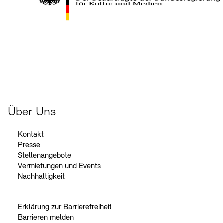
Kontakte
Archivdatenbank
OPAC
Digitale Sammlungen
Exil-Archive
Stellenangebote
Newsletter
Presse
Der Beauftragte der Bundesregierung für Kultur und Medien
Nachhaltigkeit
Kontakt
Über Uns
Kontakt
Presse
Stellenangebote
Vermietungen und Events
Nachhaltigkeit
Erklärung zur Barrierefreiheit
Barrieren melden