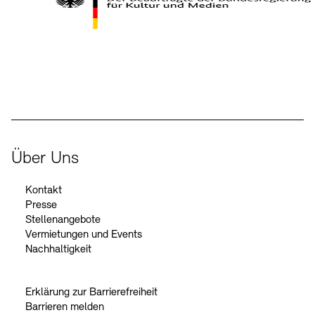
Kontakte
Archivdatenbank
OPAC
Digitale Sammlungen
Exil-Archive
Stellenangebote
Newsletter
Presse
Der Beauftragte der Bundesregierung für Kultur und Medien
Nachhaltigkeit
Kontakt
Über Uns
Kontakt
Presse
Stellenangebote
Vermietungen und Events
Nachhaltigkeit
Erklärung zur Barrierefreiheit
Barrieren melden