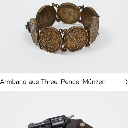
Akademie der Künste, Berlin, KS-Museale Sammlung H/V/497/Ga-c © Foto: Nick Ash
Armband aus Three-Pence-Münzen