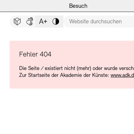
Hauptmenü
Zum Hauptinhalt springen (Enter drücken)
Besuch
Programm
Besuch
BESUCH SCHLIESSEN
Suchbegriff
Zum Fußbereich springen (Enter drücken)
Leichte Sprache
Deutsche Gebärdensprache
Schriftgröße anpassen
Kontrast
Veranstaltungsorte
Veranstaltungskalender
Museen
Highlights
Fehler 404
Die Seite
/
existiert nicht (mehr) oder wurde versc
Führungen und Kulturelle
Ausstellungen
Zur Startseite der Akademie der Künste:
www.adk.
Archiv und Bibliothek
Führungen
Cafés
Inklusives Programm