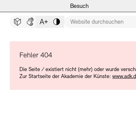
Hauptmenü
Zum Hauptinhalt springen (Enter drücken)
Besuch
Programm
Besuch
BESUCH SCHLIESSEN
Suchbegriff
Zum Fußbereich springen (Enter drücken)
Leichte Sprache
Deutsche Gebärdensprache
Schriftgröße anpassen
Kontrast
Veranstaltungsorte
Veranstaltungskalender
Museen
Highlights
Fehler 404
Die Seite
/
existiert nicht (mehr) oder wurde versc
Führungen und Kulturelle
Ausstellungen
Zur Startseite der Akademie der Künste:
www.adk.
Archiv und Bibliothek
Führungen
Cafés
Inklusives Programm