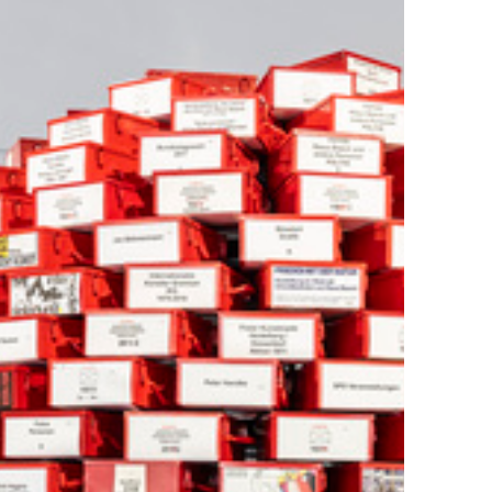
mlungen
Exil-Archive
keit
Kontakt