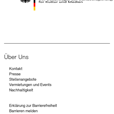
Kontakte
Archivdatenbank
OPAC
Digitale Sammlungen
Exil-Archive
Stellenangebote
Newsletter
Presse
Der Beauftragte der Bundesregierung für Kultur und Medien
Nachhaltigkeit
Kontakt
Über Uns
Kontakt
Presse
Stellenangebote
Vermietungen und Events
Nachhaltigkeit
Erklärung zur Barrierefreiheit
Barrieren melden