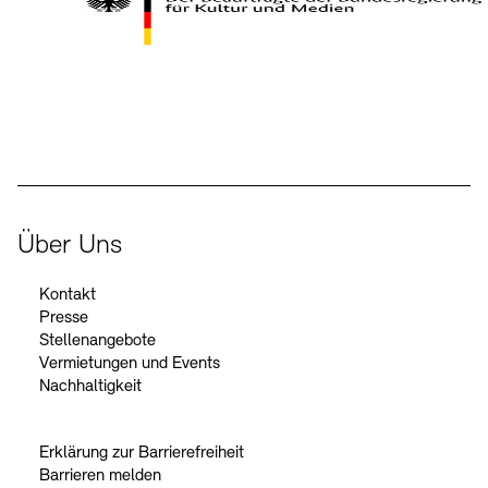
Kontakte
Archivdatenbank
OPAC
Digitale Sammlungen
Exil-Archive
Stellenangebote
Newsletter
Presse
Der Beauftragte der Bundesregierung für Kultur und Medien
Nachhaltigkeit
Kontakt
Über Uns
Kontakt
Presse
Stellenangebote
Vermietungen und Events
Nachhaltigkeit
Erklärung zur Barrierefreiheit
Barrieren melden