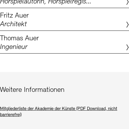
Hörspielautorin, Hörspielregisseurin, Dramaturgin
Digitale Sammlungen
Exil-Archive
Stellenangebote
Newsletter
Presse
Fritz Auer
Architekt
Nachhaltigkeit
Kontakt
Thomas Auer
Ingenieur
Weitere Informationen
Mitgliederliste der Akademie der Künste (PDF Download, nicht
barrierefrei)