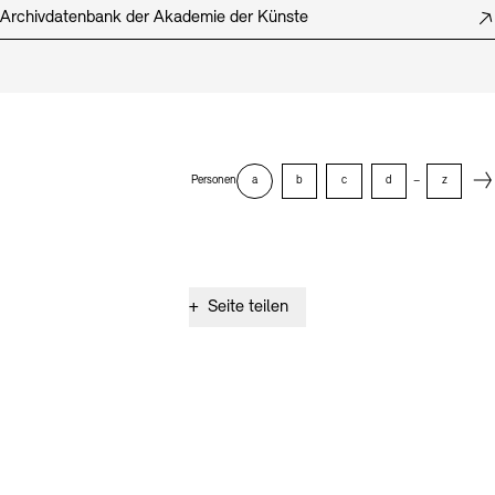
Archivdatenbank der Akademie der Künste
Next
Personen
a
b
c
d
–
z
+
Seite teilen