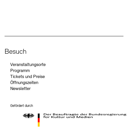
Social Media
Instagram – Akademie der Künste
Facebook – Akademie der Künste
YouTube – Akademie der Künste
LinkedIn – Akademie der Künste
Besuch
Veranstaltungsorte
Programm
Tickets und Preise
Öffnungszeiten
Newsletter
Gefördert durch