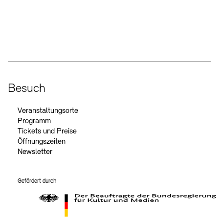
Social Media
Instagram – Akademie der Künste
Facebook – Akademie der Künste
YouTube – Akademie der Künste
LinkedIn – Akademie der Künste
Besuch
Veranstaltungsorte
Programm
Tickets und Preise
Öffnungszeiten
Newsletter
Gefördert durch