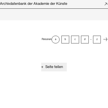
Archivdatenbank der Akademie der Künste
Next
Personen
a
b
c
d
–
z
+
Seite teilen