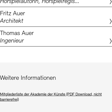
Hörspielautorin, Hörspielregisseurin, Dramaturgin
Digitale Sammlungen
Exil-Archive
Stellenangebote
Newsletter
Presse
Fritz Auer
Architekt
Nachhaltigkeit
Kontakt
Thomas Auer
Ingenieur
Weitere Informationen
Mitgliederliste der Akademie der Künste (PDF Download, nicht
barrierefrei)