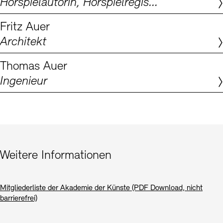
Hörspielautorin, Hörspielregisseurin, Dramaturgin
Digitale Sammlungen
Exil-Archive
Stellenangebote
Newsletter
Presse
Fritz Auer
Architekt
Nachhaltigkeit
Kontakt
Thomas Auer
Ingenieur
Weitere Informationen
Mitgliederliste der Akademie der Künste (PDF Download, nicht
barrierefrei)