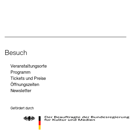
Social Media
Instagram – Akademie der Künste
Facebook – Akademie der Künste
YouTube – Akademie der Künste
LinkedIn – Akademie der Künste
Besuch
Veranstaltungsorte
Programm
Tickets und Preise
Öffnungszeiten
Newsletter
Gefördert durch