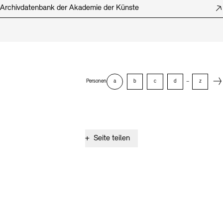
Archivdatenbank der Akademie der Künste
Next
Personen
a
b
c
d
–
z
+
Seite teilen