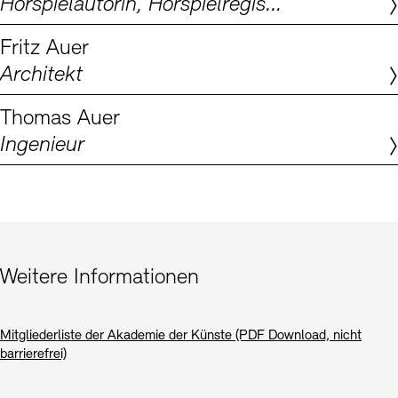
Hörspielautorin, Hörspielregisseurin, Dramaturgin
Digitale Sammlungen
Exil-Archive
Stellenangebote
Newsletter
Presse
Fritz Auer
Architekt
Nachhaltigkeit
Kontakt
Thomas Auer
Ingenieur
Weitere Informationen
Mitgliederliste der Akademie der Künste (PDF Download, nicht
barrierefrei)