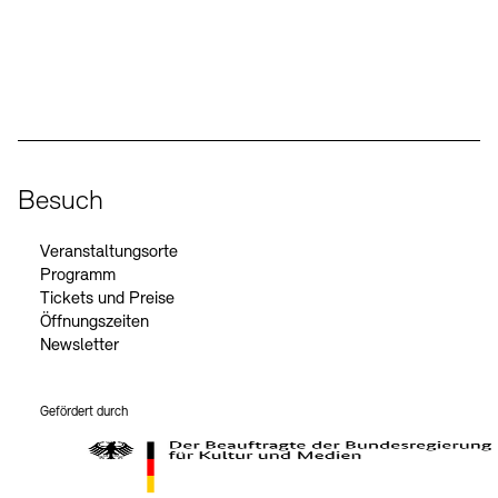
Social Media
Instagram – Akademie der Künste
Facebook – Akademie der Künste
YouTube – Akademie der Künste
LinkedIn – Akademie der Künste
Besuch
Veranstaltungsorte
Programm
Tickets und Preise
Öffnungszeiten
Newsletter
Gefördert durch