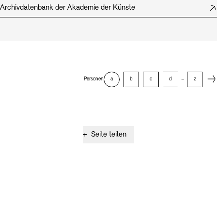
Archivdatenbank der Akademie der Künste
Next
Personen
a
b
c
d
–
z
+
Seite teilen