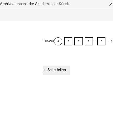
Archivdatenbank der Akademie der Künste
Next
Personen
a
b
c
d
–
z
+
Seite teilen