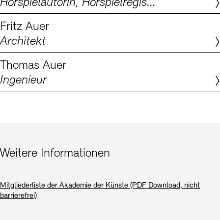
Hörspielautorin, Hörspielregisseurin, Dramaturgin
Digitale Sammlungen
Exil-Archive
Stellenangebote
Newsletter
Presse
Fritz Auer
Architekt
Nachhaltigkeit
Kontakt
Thomas Auer
Ingenieur
Weitere Informationen
Mitgliederliste der Akademie der Künste (PDF Download, nicht
barrierefrei)