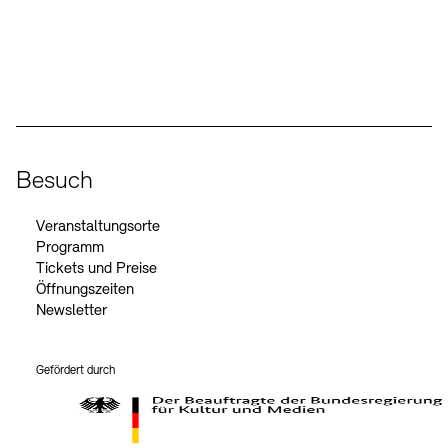
Social Media
Instagram – Akademie der Künste
Facebook – Akademie der Künste
YouTube – Akademie der Künste
LinkedIn – Akademie der Künste
Besuch
Veranstaltungsorte
Programm
Tickets und Preise
Öffnungszeiten
Newsletter
Gefördert durch