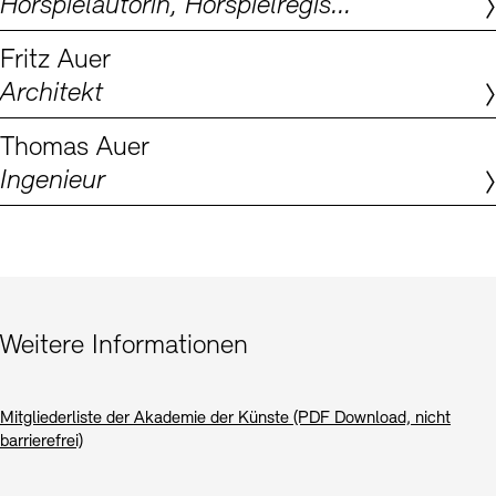
Hörspielautorin, Hörspielregisseurin, Dramaturgin
Digitale Sammlungen
Exil-Archive
Stellenangebote
Newsletter
Presse
Fritz Auer
Architekt
Nachhaltigkeit
Kontakt
Thomas Auer
Ingenieur
Weitere Informationen
Mitgliederliste der Akademie der Künste (PDF Download, nicht
barrierefrei)