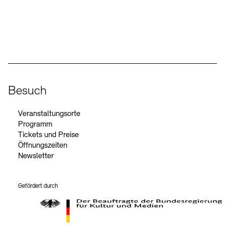
Social Media
Instagram – Akademie der Künste
Facebook – Akademie der Künste
YouTube – Akademie der Künste
LinkedIn – Akademie der Künste
Besuch
Veranstaltungsorte
Programm
Tickets und Preise
Öffnungszeiten
Newsletter
Gefördert durch