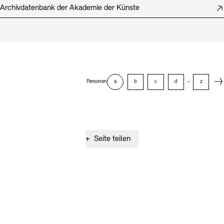
Archivdatenbank der Akademie der Künste
Next
Personen
a
b
c
d
–
z
+
Seite teilen