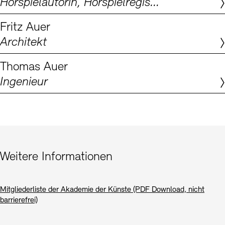
Hörspielautorin, Hörspielregisseurin, Dramaturgin
Digitale Sammlungen
Exil-Archive
Stellenangebote
Newsletter
Presse
Fritz Auer
Architekt
Nachhaltigkeit
Kontakt
Thomas Auer
Ingenieur
Weitere Informationen
Mitgliederliste der Akademie der Künste (PDF Download, nicht
barrierefrei)