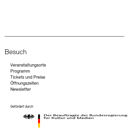
Social Media
Instagram – Akademie der Künste
Facebook – Akademie der Künste
YouTube – Akademie der Künste
LinkedIn – Akademie der Künste
Besuch
Veranstaltungsorte
Programm
Tickets und Preise
Öffnungszeiten
Newsletter
Gefördert durch