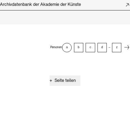
Archivdatenbank der Akademie der Künste
Next
Personen
a
b
c
d
–
z
+
Seite teilen