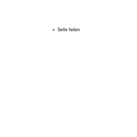
Zum Hauptinhalt springen (Enter drücken)
+
Seite teilen
Zum Fußbereich springen (Enter drücken)