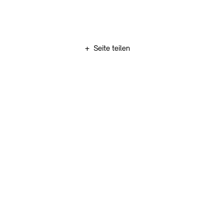
Zum Hauptinhalt springen (Enter drücken)
+
Seite teilen
Zum Fußbereich springen (Enter drücken)